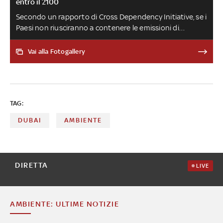
entro il 2100
Secondo un rapporto di Cross Dependency Initiative, se i
Paesi non riusciranno a contenere le emissioni di
combustibili fossili circa 16mila strutture sanitarie nel
mondo potrebbero essere danneggiate da uragani,
Vai alla Fotogallery
inondazioni o incendi, il doppio degli ospedali
attualmente ad alto rischio. Ad essere maggiormente
penalizzati sarebbero gli Stati a medio-basso reddito e i
presìdi sanitari siti vicino a coste e fiumi. In Italia sono
TAG:
130 gli ospedali a rischio chiusura entro il 2100
DUBAI
AMBIENTE
DIRETTA
LIVE
AMBIENTE: ULTIME NOTIZIE