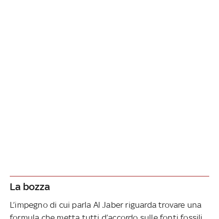
La bozza
L’impegno di cui parla Al Jaber riguarda trovare una
formula che metta tutti d’accordo sulle fonti fossili.