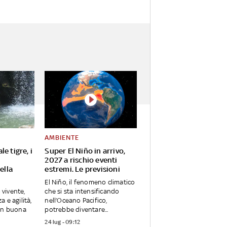
AMBIENTE
e tigre, i
Super El Niño in arrivo,
2027 a rischio eventi
ella
estremi. Le previsioni
El Niño, il fenomeno climatico
 vivente,
che si sta intensificando
 e agilità,
nell’Oceano Pacifico,
in buona
potrebbe diventare...
24 lug - 09:12