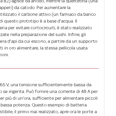
na B2) agisce da anodo, mentre la quercetina (una
apperi) da catodo. Per aumentare la
 utilizzato il carbone attivo (un farmaco da banco
 di questo prototipo è a base d'acqua. Il
ria per evitare cortocircuiti, è stato realizzato
ate nella preparazione del sushi. Infine, gli
 cera d'api da cui escono, a partire da un supporto
ti in oro alimentare, la stessa pellicola usata
ioni.
0,65 V, una tensione sufficientemente bassa da
se ingerita. Può fornire una corrente di 48 A per
r più di un'ora, sufficiente per alimentare piccoli
 a bassa potenza. Questo esempio di batteria
bile, il primo mai realizzato, apre ora le porte a