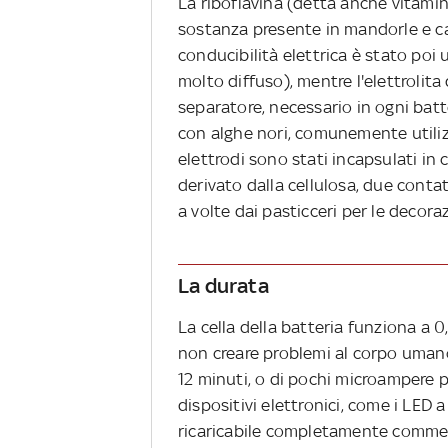
La riboflavina (detta anche vitami
sostanza presente in mandorle e c
conducibilità elettrica è stato poi
molto diffuso), mentre l'elettrolita
separatore, necessario in ogni batte
con alghe nori, comunemente utilizz
elettrodi sono stati incapsulati in
derivato dalla cellulosa, due contat
a volte dai pasticceri per le decoraz
La durata
La cella della batteria funziona a 
non creare problemi al corpo umano 
12 minuti, o di pochi microampere pe
dispositivi elettronici, come i LED
ricaricabile completamente commesti