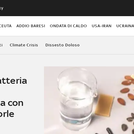
ky
CEUTA
ADDIO BARESI
ONDATA DI CALDO
USA-IRAN
UCRAIN
ti
Climate Crisis
Dissesto Doloso
atteria
ta con
orle