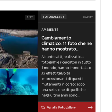
©Getty
FOTOGALLERY
1/12
AMBIENTE
Cambiamento
climatico, 11 foto che ne
hanno mostrato
l’impatto globale
Alcuni scatti, realizzati da
fotografi e ricercatori in tutto
il mondo, hanno immortalato
gli effetti talvolta
impressionanti di questi
mutamenti in corso: ecco
una selezione di quelli che
negli ultimi anni sono
diventati virali o hanno
destato particolare
Vai alla Fotogallery
attenzione