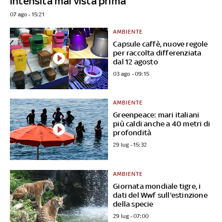
intensità mai vista prima”
07 ago - 15:21
AMBIENTE
Capsule caffè, nuove regole
per raccolta differenziata
dal 12 agosto
03 ago - 09:15
AMBIENTE
Greenpeace: mari italiani
più caldi anche a 40 metri di
profondità
29 lug - 15:32
AMBIENTE
Giornata mondiale tigre, i
dati del Wwf sull'estinzione
della specie
29 lug - 07:00