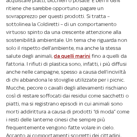
acquistare piatti, bicchieri o posate. E ben il 68%
ritiene che sarebbe opportuno pagare un
sovrapprezzo per questi prodotti. Si tratta –
sottolinea la Coldiretti – di un comportamento
virtuoso spinto da una crescente attenzione alla
sostenibilità ambientale. Un tema che riguarda non
solo il rispetto dell’ambiente, ma anche la stessa
salute degli animali,
da quelli marini
fino a quelli da
fattoria. I rifiuti di plastica sono, infatti, i più diffusi
anche nelle campagne, spesso a causa dell’inciviltà
di chi abbandona le stoviglie utilizzate per i picnic.
Mucche, pecore o cavalli degli allevamenti rischiano
così di restare soffocati dai residui come sacchetti o
piatti, ma si registrano episodi in cui animali sono
morti addirittura a causa di prodotti “di moda” come
i resti delle lanterne cinesi che sempre più
frequentemente vengono fatte volare in cielo.
Accanto ai comportamenti scorretti dei cittadini,