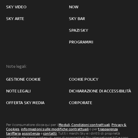
SKY VIDEO
NOW
SKY ARTE
SKY BAR
SPAZI SKY
PROGRAMMI
Note legali:
GESTIONE COOKIE
COOKIE POLICY
NOTE LEGALI
DICHIARAZIONE DI ACCESSIBILITÀ
OFFERTA SKY MEDIA
CORPORATE
Per il consumatore clicca qui per i
Moduli, Condizioni contrattuali
,
Privacy &
Cookies
,
informazioni sulle modifiche contrattuali
o per
trasparenza
tariffaria
,
assistenza
e
contatti
. Tutti i marchi Sky e i diritti di proprietà
intellettuale in essi contenuti, sono di proprietà di Sky international AG e sono