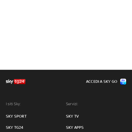
ACCEDI A SKY GO
I siti Sky:
Servizi:
SKY SPORT
SKY TV
SKY TG24
SKY APPS