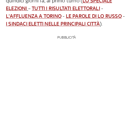
quindici giorni fa, al primo turno (
LO SPECIALE
ELEZIONI
–
TUTTI I RISULTATI ELETTORALI
-
L'AFFLUENZA A TORINO
-
LE PAROLE DI LO RUSSO
-
I SINDACI ELETTI NELLE PRINCIPALI CITTÀ
).
PUBBLICITÀ