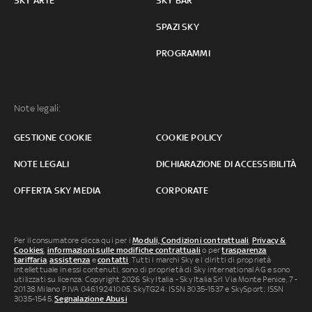
SKY ARTE
SKY BAR
SPAZI SKY
PROGRAMMI
Note legali:
GESTIONE COOKIE
COOKIE POLICY
NOTE LEGALI
DICHIARAZIONE DI ACCESSIBILITÀ
OFFERTA SKY MEDIA
CORPORATE
Per il consumatore clicca qui per i
Moduli, Condizioni contrattuali
,
Privacy &
Cookies
,
informazioni sulle modifiche contrattuali
o per
trasparenza
tariffaria
,
assistenza
e
contatti
. Tutti i marchi Sky e i diritti di proprietà
intellettuale in essi contenuti, sono di proprietà di Sky international AG e sono
utilizzati su licenza. Copyright 2026 Sky Italia - Sky Italia Srl Via Monte Penice, 7 -
20138 Milano P.IVA 04619241005. SkyTG24: ISSN 3035-1537 e SkySport: ISSN
3035-1545.
Segnalazione Abusi