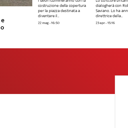
I lavori culmineranno con la
Lo scrittore britan
costruzione della copertura
dialogherà con Ro
per la piazza destinata a
Saviano. Lo ha ann
diventare il...
direttrice della...
 e
22 mag - 16:50
23 apr - 15:16
no