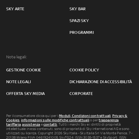
SKY ARTE
SKY BAR
SPAZI SKY
PROGRAMMI
Note legali:
GESTIONE COOKIE
COOKIE POLICY
NOTE LEGALI
DICHIARAZIONE DI ACCESSIBILITÀ
OFFERTA SKY MEDIA
CORPORATE
Per il consumatore clicca qui per i
Moduli, Condizioni contrattuali
,
Privacy &
Cookies
,
informazioni sulle modifiche contrattuali
o per
trasparenza
tariffaria
,
assistenza
e
contatti
. Tutti i marchi Sky e i diritti di proprietà
intellettuale in essi contenuti, sono di proprietà di Sky international AG e sono
utilizzati su licenza. Copyright 2026 Sky Italia - Sky Italia Srl Via Monte Penice, 7 -
20138 Milano P.IVA 04619241005. SkyTG24: ISSN 3035-1537 e SkySport: ISSN