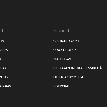
izi:
Note legali:
 TV
GESTIONE COOKIE
 APPS
COOKIE POLICY
W
NOTE LEGALI
 BAR
DICHIARAZIONE DI ACCESSIBILITÀ
ZI SKY
OFFERTA SKY MEDIA
GRAMMI
CORPORATE