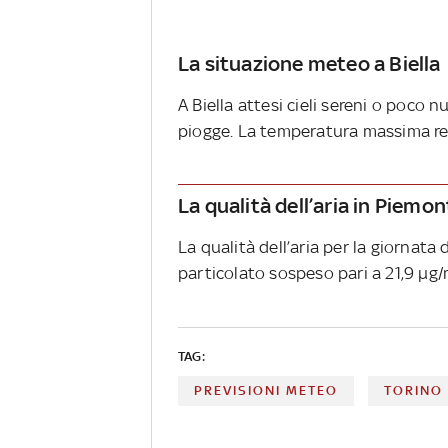
La situazione meteo a Biella
A Biella attesi cieli sereni o poco 
piogge. La temperatura massima regi
La qualità dell’aria in Piemo
La qualità dell’aria per la giornata
particolato sospeso pari a 21,9 µg/
TAG:
PREVISIONI METEO
TORINO