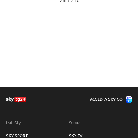
PUBBLICITÀ
ACCEDI A SKY GO
I siti Sky:
Servizi:
SKY SPORT
SKY TV