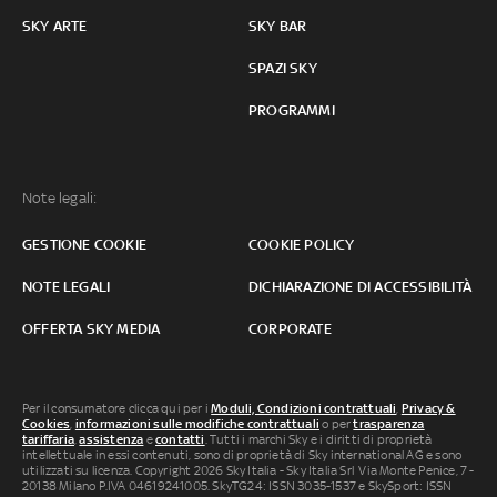
SKY ARTE
SKY BAR
SPAZI SKY
PROGRAMMI
Note legali:
GESTIONE COOKIE
COOKIE POLICY
NOTE LEGALI
DICHIARAZIONE DI ACCESSIBILITÀ
OFFERTA SKY MEDIA
CORPORATE
Per il consumatore clicca qui per i
Moduli, Condizioni contrattuali
,
Privacy &
Cookies
,
informazioni sulle modifiche contrattuali
o per
trasparenza
tariffaria
,
assistenza
e
contatti
. Tutti i marchi Sky e i diritti di proprietà
intellettuale in essi contenuti, sono di proprietà di Sky international AG e sono
utilizzati su licenza. Copyright 2026 Sky Italia - Sky Italia Srl Via Monte Penice, 7 -
20138 Milano P.IVA 04619241005. SkyTG24: ISSN 3035-1537 e SkySport: ISSN