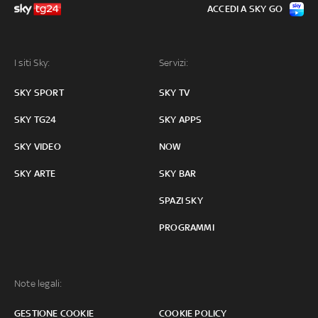
ACCEDI A SKY GO
I siti Sky:
Servizi:
SKY SPORT
SKY TV
SKY TG24
SKY APPS
SKY VIDEO
NOW
SKY ARTE
SKY BAR
SPAZI SKY
PROGRAMMI
Note legali:
GESTIONE COOKIE
COOKIE POLICY