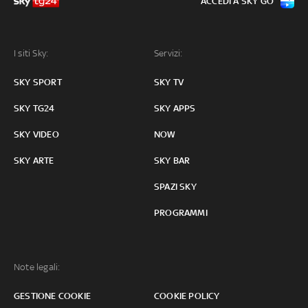
ACCEDI A SKY GO
I siti Sky:
Servizi:
SKY SPORT
SKY TV
SKY TG24
SKY APPS
SKY VIDEO
NOW
SKY ARTE
SKY BAR
SPAZI SKY
PROGRAMMI
Note legali:
GESTIONE COOKIE
COOKIE POLICY