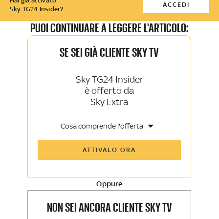
Hai già attivato
ACCEDI
Sky TG24 Insider?
PUOI CONTINUARE A LEGGERE L'ARTICOLO:
SE SEI GIÀ CLIENTE SKY TV
Sky TG24 Insider
è offerto da
Sky Extra
Cosa comprende l'offerta
Tutti gli articoli di Sky TG24 Insider e
ATTIVALO ORA
Sky Sport Insider
Approfondimenti, opinioni e punti di
vista autorevoli
Oppure
La newsletter esclusiva di Sky TG24
Insider e Sky Sport Insider
NON SEI ANCORA CLIENTE SKY TV