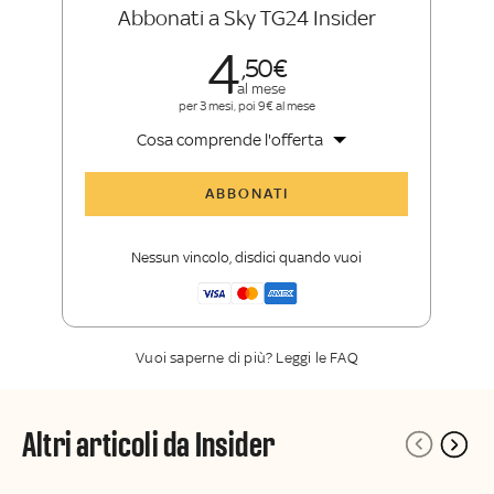
Abbonati a Sky TG24 Insider
4
50
al mese
per 3 mesi, poi 9€ al mese
Cosa comprende l'offerta
Tutti gli articoli di Sky TG24 Insider
ABBONATI
Approfondimenti
,
opinioni e punti di
vista autorevoli
Nessun vincolo, disdici quando vuoi
La newsletter esclusiva di Sky TG24
Insider
Vuoi saperne di più? Leggi le FAQ
Altri articoli da Insider