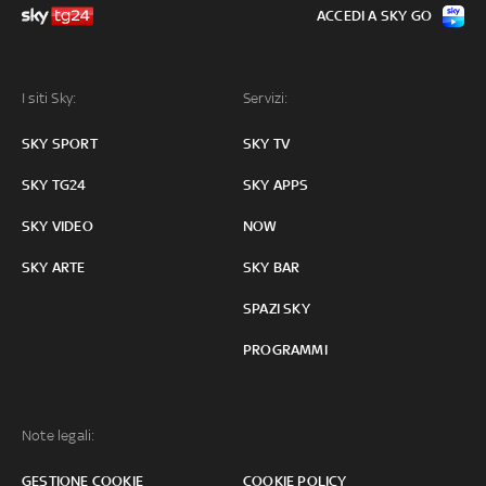
ACCEDI A SKY GO
I siti Sky:
Servizi:
SKY SPORT
SKY TV
SKY TG24
SKY APPS
SKY VIDEO
NOW
SKY ARTE
SKY BAR
SPAZI SKY
PROGRAMMI
Note legali:
GESTIONE COOKIE
COOKIE POLICY