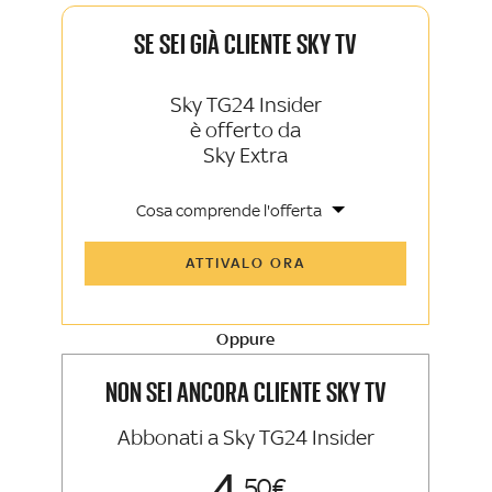
SE SEI GIÀ CLIENTE SKY TV
Sky TG24 Insider
è offerto da
Sky Extra
Cosa comprende l'offerta
Tutti gli articoli di Sky TG24 Insider e
ATTIVALO ORA
Sky Sport Insider
Approfondimenti, opinioni e punti di
vista autorevoli
Oppure
La newsletter esclusiva di Sky TG24
Insider e Sky Sport Insider
NON SEI ANCORA CLIENTE SKY TV
Abbonati a Sky TG24 Insider
50