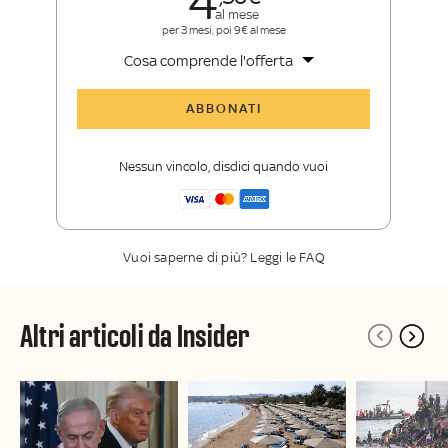
4
al mese
per 3 mesi, poi 9€ al mese
Cosa comprende l'offerta
Tutti gli articoli di Sky TG24 Insider
ABBONATI
Approfondimenti
,
opinioni e punti di
vista autorevoli
Nessun vincolo, disdici quando vuoi
La newsletter esclusiva di Sky TG24
Insider
Vuoi saperne di più? Leggi le FAQ
Altri articoli da Insider