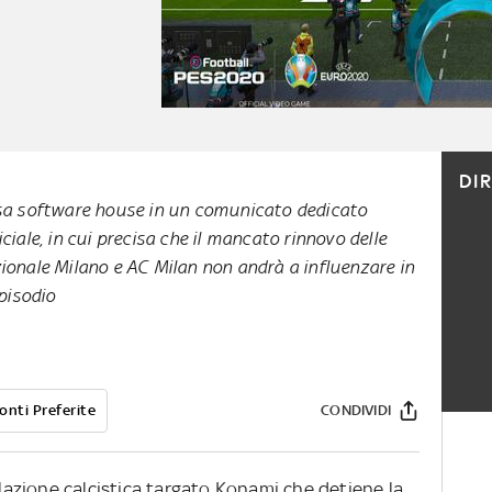
DI
ssa software house in un comunicato dedicato
ciale, in cui precisa che il mancato rinnovo delle
zionale Milano e AC Milan non andrà a influenzare in
pisodio
onti Preferite
CONDIVIDI
mulazione calcistica targato Konami che detiene la