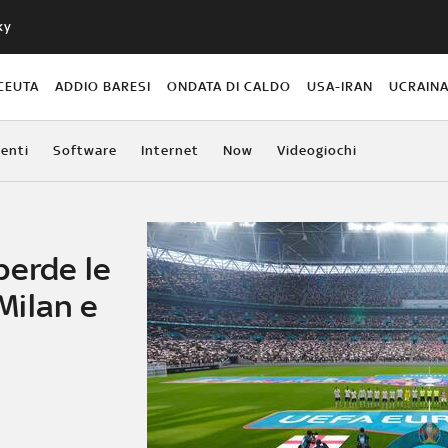
ky
CEUTA
ADDIO BARESI
ONDATA DI CALDO
USA-IRAN
UCRAIN
enti
Software
Internet
Now
Videogiochi
perde le
 Milan e