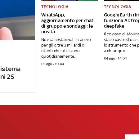
TECNOLOGIA
TECNOLOGIA
WhatsApp,
Google Earth ri
aggiornamento per chat
funziona AI: tro
di gruppo e sondaggi: le
deepfake
novità
Il colosso di Moun
Novità sostanziali in arrivo
stato costretto a
per gli oltre 3 miliardi di
lo strumento che 
utenti che utilizzano
a chiunque...
quotidianamente...
04 ago - 14:04
05 ago - 10:44
sistema
ni 2S