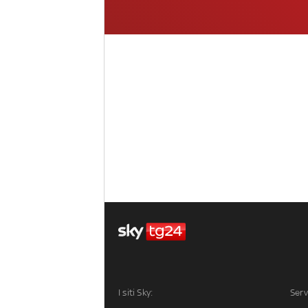
I siti Sky:
Serv