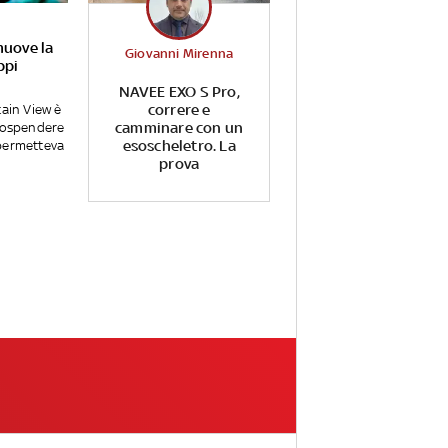
muove la
Giovanni Mirenna
ppi
NAVEE EXO S Pro,
correre e
tain View è
camminare con un
 sospendere
esoscheletro. La
permetteva
prova