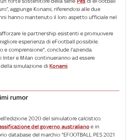
 un forte sostenitore della serie
Pes
di eFootball
uro”, aggiunge Konami, riferendosi alle due
nni hanno mantenuto il loro aspetto ufficiale nel
a.
fforzare le partnership esistenti e promuovere
 migliore esperienza di eFootball possibile.
to e comprensione", conclude l’azienda.
 di Inter e Milan continueranno ad essere
le della simulazione di
Konami
.
timi rumor
ll’edizione 2020 del simulatore calcistico.
lassificazione del governo australiano
e in
oprio database del marchio "EFOOTBALL PES 2021