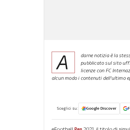
A
darne notizia è la ste
pubblicato sul sito uffi
licenze con FC Interna
alcun modo i contenuti dell'ultimo e
Sceglici su:
Google Discover
F
eFootball
Pes
2021, il titolo di si