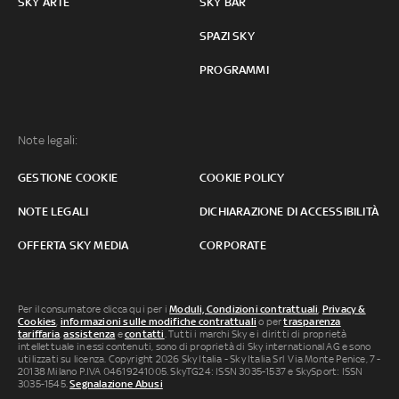
SKY ARTE
SKY BAR
SPAZI SKY
PROGRAMMI
Note legali:
GESTIONE COOKIE
COOKIE POLICY
NOTE LEGALI
DICHIARAZIONE DI ACCESSIBILITÀ
OFFERTA SKY MEDIA
CORPORATE
Per il consumatore clicca qui per i
Moduli, Condizioni contrattuali
,
Privacy &
Cookies
,
informazioni sulle modifiche contrattuali
o per
trasparenza
tariffaria
,
assistenza
e
contatti
. Tutti i marchi Sky e i diritti di proprietà
intellettuale in essi contenuti, sono di proprietà di Sky international AG e sono
utilizzati su licenza. Copyright 2026 Sky Italia - Sky Italia Srl Via Monte Penice, 7 -
20138 Milano P.IVA 04619241005. SkyTG24: ISSN 3035-1537 e SkySport: ISSN
3035-1545.
Segnalazione Abusi