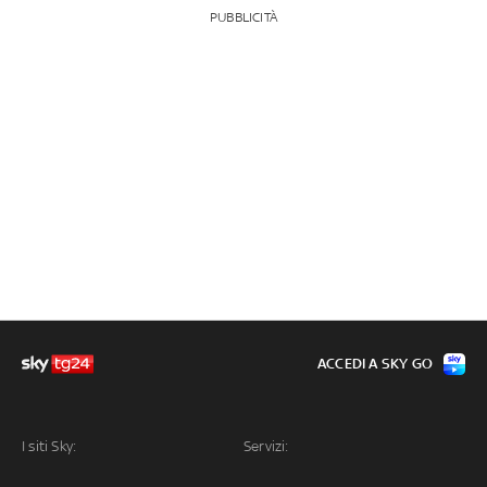
PUBBLICITÀ
ACCEDI A SKY GO
I siti Sky:
Servizi: