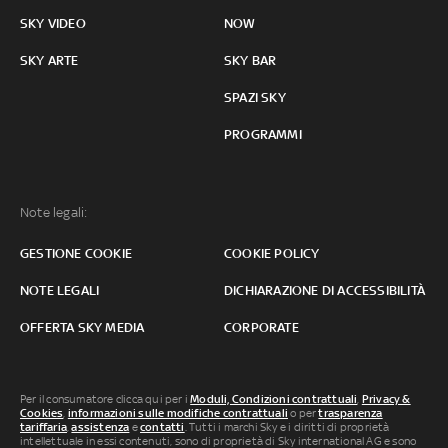
SKY VIDEO
NOW
SKY ARTE
SKY BAR
SPAZI SKY
PROGRAMMI
Note legali:
GESTIONE COOKIE
COOKIE POLICY
NOTE LEGALI
DICHIARAZIONE DI ACCESSIBILITÀ
OFFERTA SKY MEDIA
CORPORATE
Per il consumatore clicca qui per i
Moduli, Condizioni contrattuali
,
Privacy &
Cookies
,
informazioni sulle modifiche contrattuali
o per
trasparenza
tariffaria
,
assistenza
e
contatti
. Tutti i marchi Sky e i diritti di proprietà
intellettuale in essi contenuti, sono di proprietà di Sky international AG e sono