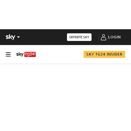
LOGIN
OFFERTE SKY
SKY TG24 INSIDER