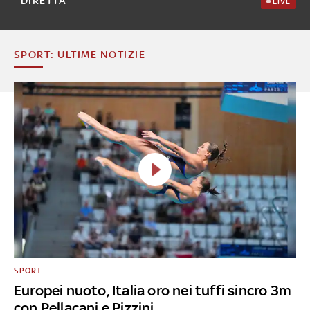
DIRETTA
LIVE
SPORT: ULTIME NOTIZIE
SPORT
Europei nuoto, Italia oro nei tuffi sincro 3m
con Pellacani e Pizzini