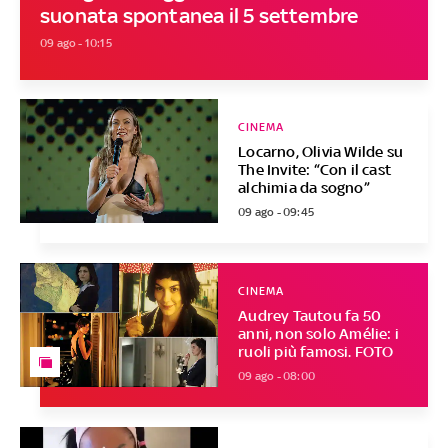
suonata spontanea il 5 settembre
09 ago - 10:15
CINEMA
Locarno, Olivia Wilde su
The Invite: “Con il cast
alchimia da sogno”
09 ago - 09:45
CINEMA
Audrey Tautou fa 50
anni, non solo Amélie: i
ruoli più famosi. FOTO
09 ago - 08:00