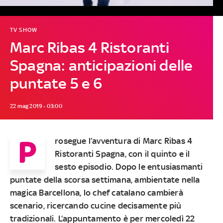
TV SHOW
Marc Ribas 4 Ristoranti
Spagna: anticipazioni delle
puntate 5 e 6
22 mag 2019 - 03:00
P
rosegue l’avventura di
Marc Ribas 4
Ristoranti Spagna
, con il
quinto e il
sesto episodio
. Dopo le entusiasmant
i
puntate della scorsa settimana
, ambientate nella
magica
Barcellona
, lo chef catalano cambierà
scenario, ricercando cucine decisamente più
tradizionali. L’appuntamento è per
mercoledì 22