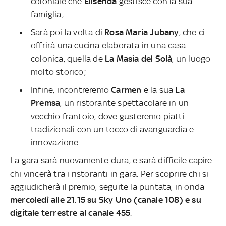
coloniale che
Elisenda
gestisce con la sua
famiglia;
Sarà poi la volta di
Rosa Maria Jubany
, che ci
offrirà una cucina elaborata in una casa
colonica, quella de
La Masia del
Solà
, un luogo
molto storico;
Infine, incontreremo
Carmen
e la sua
La
Premsa
, un ristorante spettacolare in un
vecchio frantoio, dove gusteremo piatti
tradizionali con un tocco di avanguardia e
innovazione.
La gara sarà nuovamente dura, e sarà difficile capire
chi vincerà tra i ristoranti in gara. Per scoprire chi si
aggiudicherà il premio, seguite la puntata, in onda
mercoledì alle 21.15 su Sky Uno (canale 108) e su
digitale terrestre al canale 455
.