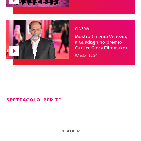
CINEMA
Mostra Cinema Venezia,
a Guadagnino premio
Cartier Glory Filmmaker
07 ago - 13:24
SPETTACOLO: PER TE
PUBBLICITÀ