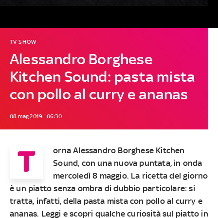
TV SHOW
Alessandro Borghese
Kitchen Sound: pasta mista
con pollo al curry e ananas
08 mag 2019 - 06:30
T
orna
Alessandro Borghese Kitchen
Sound
, con una nuova puntata, in onda
mercoledì 8 maggio
. La ricetta del giorno
è un piatto senza ombra di dubbio particolare: si
tratta, infatti, della
pasta mista con pollo al curry e
ananas
. Leggi e scopri qualche curiosità sul piatto in