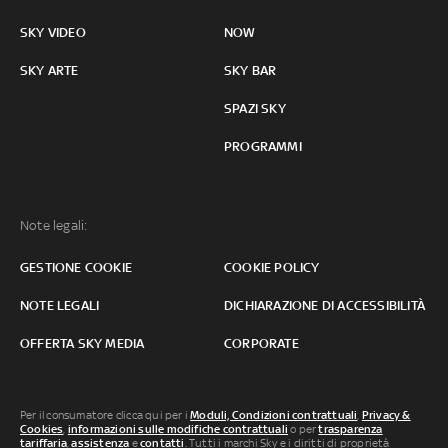
SKY VIDEO
NOW
SKY ARTE
SKY BAR
SPAZI SKY
PROGRAMMI
Note legali:
GESTIONE COOKIE
COOKIE POLICY
NOTE LEGALI
DICHIARAZIONE DI ACCESSIBILITÀ
OFFERTA SKY MEDIA
CORPORATE
Per il consumatore clicca qui per i
Moduli, Condizioni contrattuali
,
Privacy &
Cookies
,
informazioni sulle modifiche contrattuali
o per
trasparenza
tariffaria
,
assistenza
e
contatti
. Tutti i marchi Sky e i diritti di proprietà