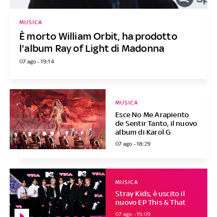
MUSICA
È morto William Orbit, ha prodotto
l'album Ray of Light di Madonna
07 ago - 19:14
MUSICA
Esce No Me Arapiento
de Sentir Tanto, il nuovo
album di Karol G
07 ago - 18:29
MUSICA
Stray Kids, è uscito il
nuovo EP This & That
07 ago - 15:09