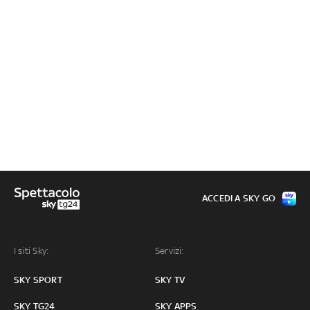
ACCEDI A SKY GO
I siti Sky:
Servizi:
SKY SPORT
SKY TV
SKY TG24
SKY APPS