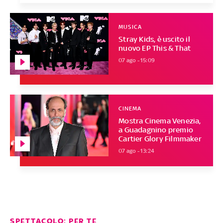
MUSICA
Stray Kids, è uscito il
nuovo EP This & That
07 ago - 15:09
CINEMA
Mostra Cinema Venezia,
a Guadagnino premio
Cartier Glory Filmmaker
07 ago - 13:24
SPETTACOLO: PER TE