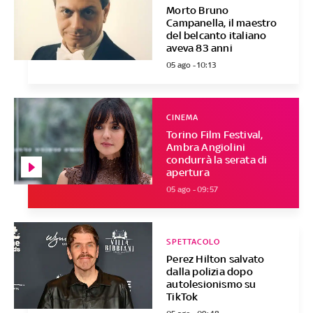
Morto Bruno
Campanella, il maestro
del belcanto italiano
aveva 83 anni
05 ago - 10:13
CINEMA
Torino Film Festival,
Ambra Angiolini
condurrà la serata di
apertura
05 ago - 09:57
SPETTACOLO
Perez Hilton salvato
dalla polizia dopo
autolesionismo su
TikTok