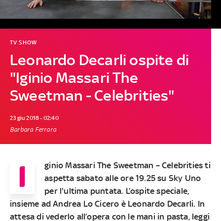
TV SHOW
Leonardo Decarli ospite di
"Iginio Massari The
Sweetman - Celebrities"
23 giu 2018 - 02:40
Barbara Ferrara
I
ginio Massari The Sweetman – Celebrities ti
aspetta sabato alle ore 19.25 su Sky Uno
per l'ultima puntata
. L’
ospite speciale
,
insieme ad Andrea Lo Cicero è
Leonardo Decarli.
In
attesa di vederlo all’opera con le mani in pasta,
leggi