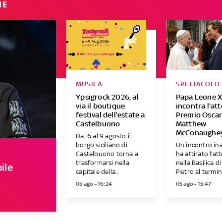
IE
MUSICA
SPETTACOLO
Ypsigrock 2026, al
Papa Leone X
via il boutique
incontra l'at
festival dell’estate a
Premio Osca
Castelbuono
Matthew
McConaughe
Dal 6 al 9 agosto il
borgo siciliano di
Un incontro in
Castelbuono torna a
ha attirato l’at
trasformarsi nella
nella Basilica d
ile
capitale della...
Pietro al termine
05 ago - 16:24
05 ago - 15:47