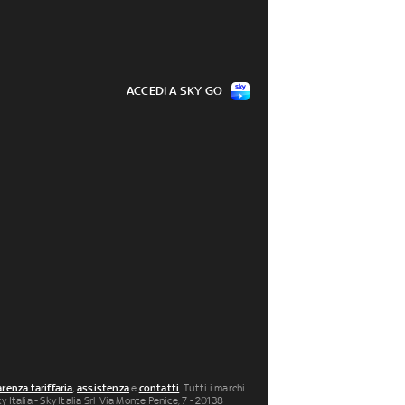
ACCEDI A SKY GO
renza tariffaria
,
assistenza
e
contatti
. Tutti i marchi
 Italia - Sky Italia Srl Via Monte Penice, 7 - 20138