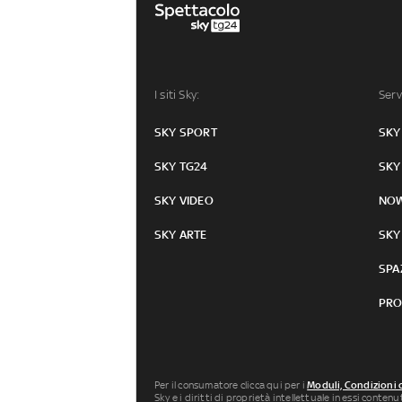
I siti Sky:
Serv
SKY SPORT
SKY
SKY TG24
SKY
SKY VIDEO
NO
SKY ARTE
SKY
SPA
PRO
Per il consumatore clicca qui per i
Moduli, Condizioni 
Sky e i diritti di proprietà intellettuale in essi conten