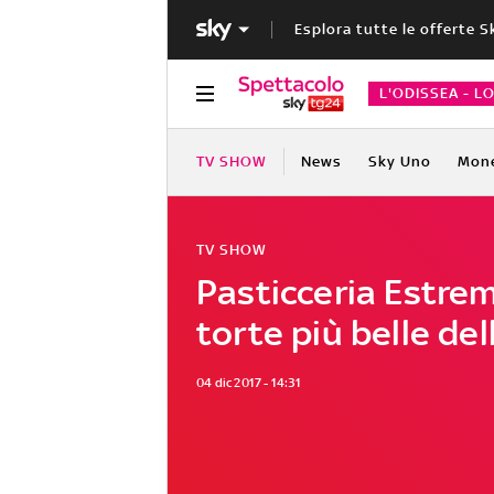
Esplora tutte le offerte S
L'ODISSEA - L
TV SHOW
News
Sky Uno
Mon
TV SHOW
Pasticceria Estrem
torte più belle del
04 dic 2017 - 14:31