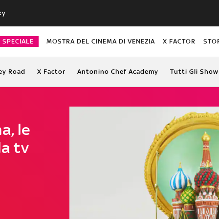
ky
O SPECIALE
MOSTRA DEL CINEMA DI VENEZIA
X FACTOR
STO
ey Road
X Factor
Antonino Chef Academy
Tutti Gli Show
a, le
la tv