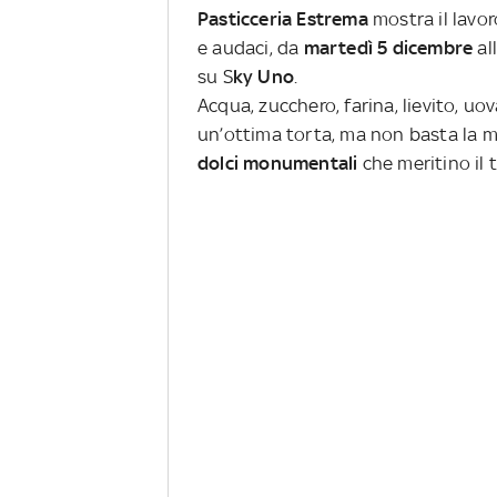
Pasticceria Estrema
mostra il lavor
e audaci, da
martedì 5 dicembre
al
su S
ky Uno
.
Acqua, zucchero, farina, lievito, u
un’ottima torta, ma non basta la mi
dolci monumentali
che meritino il t