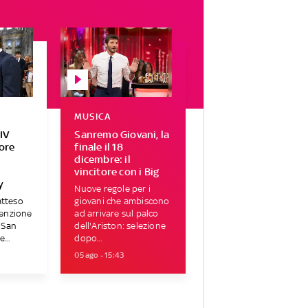
MUSICA
IV
Sanremo Giovani, la
tore
finale il 18
r
dicembre: il
vincitore con i Big
y
Nuove regole per i
atteso
giovani che ambiscono
tenzione
ad arrivare sul palco
i San
dell'Ariston: selezione
...
dopo...
05 ago - 15:43