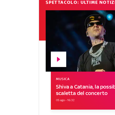
SPETTACOLO: ULTIME NOTIZ
MUSICA
Shiva a Catania, la possib
scaletta del concerto
05 ago - 16:32