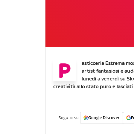
P
asticceria Estrema
most
artist fantasiosi e auda
lunedì a venerdì su
Sk
creatività allo stato puro e lasciati
Seguici su:
Google Discover
F