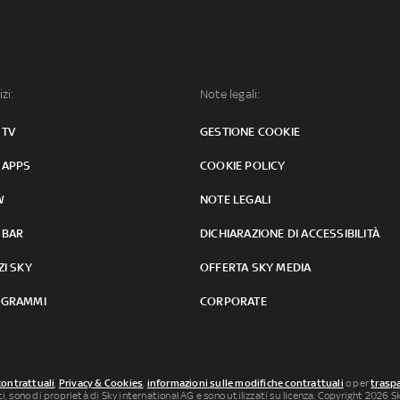
izi:
Note legali:
 TV
GESTIONE COOKIE
 APPS
COOKIE POLICY
W
NOTE LEGALI
 BAR
DICHIARAZIONE DI ACCESSIBILITÀ
ZI SKY
OFFERTA SKY MEDIA
GRAMMI
CORPORATE
contrattuali
,
Privacy & Cookies
,
informazioni sulle modifiche contrattuali
o per
traspa
uti, sono di proprietà di Sky international AG e sono utilizzati su licenza. Copyright 2026 Sky