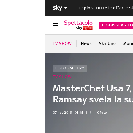
Esplora tutte le offerte S
L'ODISSEA - L
TV SHOW
News
Sky Uno
Mon
FOTOGALLERY
TV SHOW
MasterChef Usa 7,
Ramsay svela la su
07 nov 2016 - 08:15
0 foto