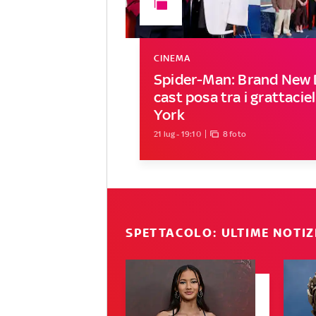
CINEMA
Spider-Man: Brand New D
cast posa tra i grattacie
York
21 lug - 19:10
8 foto
SPETTACOLO: ULTIME NOTIZ