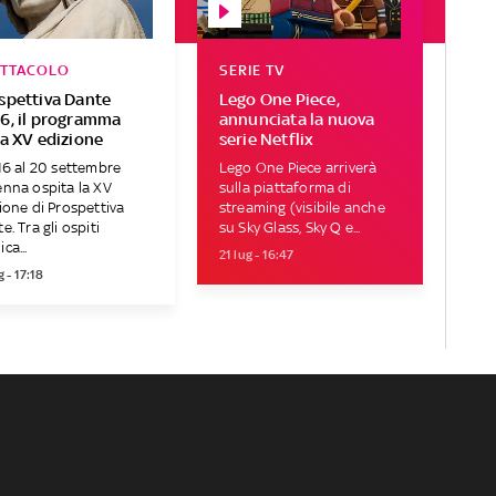
ETTACOLO
SERIE TV
spettiva Dante
Lego One Piece,
6, il programma
annunciata la nuova
la XV edizione
serie Netflix
16 al 20 settembre
Lego One Piece arriverà
nna ospita la XV
sulla piattaforma di
ione di Prospettiva
streaming (visibile anche
e. Tra gli ospiti
su Sky Glass, Sky Q e...
ca...
21 lug - 16:47
g - 17:18