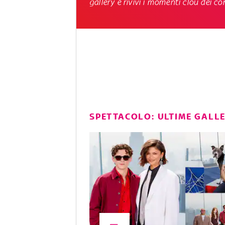
gallery e rivivi i momenti clou dei con
SPETTACOLO: ULTIME GALL