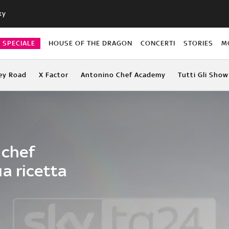
ky
O SPECIALE
HOUSE OF THE DRAGON
CONCERTI
STORIES
M
ey Road
X Factor
Antonino Chef Academy
Tutti Gli Show
 chef
a ricetta