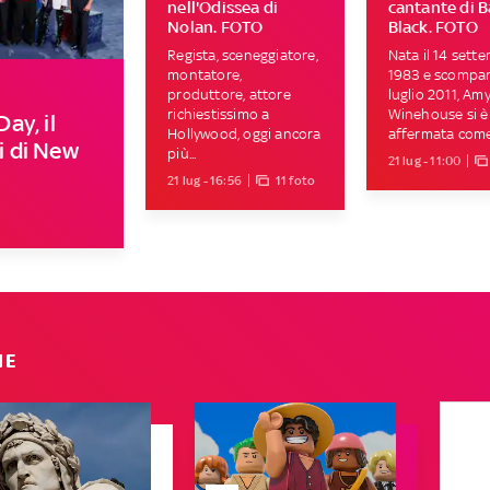
nell'Odissea di
cantante di B
Nolan. FOTO
Black. FOTO
Regista, sceneggiatore,
Nata il 14 sett
montatore,
1983 e scompars
produttore, attore
luglio 2011, Am
richiestissimo a
Winehouse si è
ay, il
Hollywood, oggi ancora
affermata come 
li di New
più...
21 lug - 11:00
21 lug - 16:56
11 foto
IE