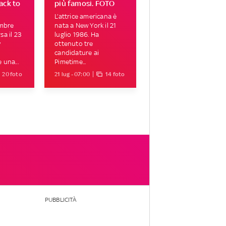
ack to
più famosi. FOTO
L’attrice americana è
embre
nata a New York il 21
a il 23
luglio 1986. Ha
y
ottenuto tre
candidature ai
una...
Pimetime...
20 foto
21 lug - 07:00
14 foto
PUBBLICITÀ