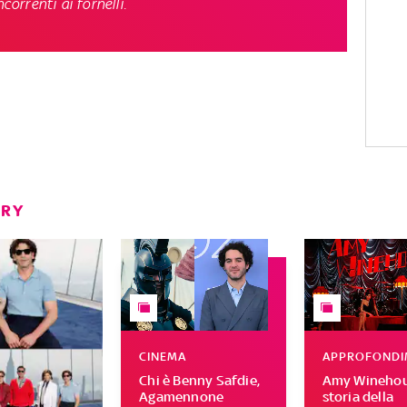
correnti ai fornelli.
ERY
CINEMA
APPROFONDI
Chi è Benny Safdie,
Amy Winehous
Agamennone
storia della