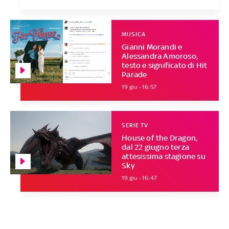
MUSICA
Gianni Morandi e
Alessandra Amoroso,
testo e significato di Hit
Parade
19 giu - 16:57
SERIE TV
House of the Dragon,
dal 22 giugno terza
attesissima stagione su
Sky
19 giu - 16:47