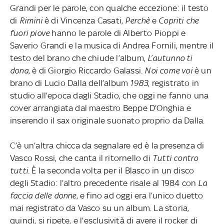
Grandi per le parole, con qualche eccezione: il testo
di
Rimini
è di Vincenza Casati,
Perchè
e
Copriti che
fuori piove
hanno le parole di Alberto Pioppi e
Saverio Grandi e la musica di Andrea Fornili, mentre il
testo del brano che chiude l’album,
L’autunno ti
dona
, è di Giorgio Riccardo Galassi.
Noi come voi
è un
brano di Lucio Dalla dell’album
1983
, registrato in
studio all’epoca dagli Stadio, che oggi ne fanno una
cover arrangiata dal maestro Beppe D’Onghia e
inserendo il sax originale suonato proprio da Dalla.
C’è un’altra chicca da segnalare ed è la presenza di
Vasco Rossi, che canta il ritornello di
Tutti contro
tutti
. È la seconda volta per il Blasco in un disco
degli Stadio: l’altro precedente risale al 1984 con
La
faccia delle donne
, e fino ad oggi era l’unico duetto
mai registrato da Vasco su un album. La storia,
quindi, si ripete, e l’esclusività di avere il rocker di