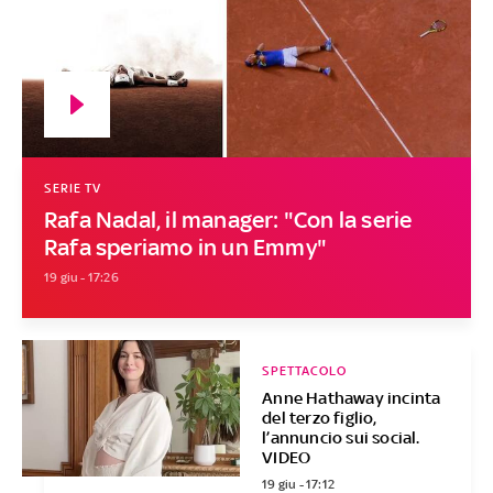
SERIE TV
Rafa Nadal, il manager: "Con la serie
Rafa speriamo in un Emmy"
19 giu - 17:26
SPETTACOLO
Anne Hathaway incinta
del terzo figlio,
l’annuncio sui social.
VIDEO
19 giu - 17:12