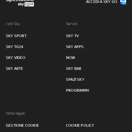
ACCEDI A SKY GO
I siti Sky:
Servizi:
SKY SPORT
SKY TV
SKY TG24
SKY APPS
SKY VIDEO
NOW
SKY ARTE
SKY BAR
SPAZI SKY
PROGRAMMI
Note legali:
GESTIONE COOKIE
COOKIE POLICY