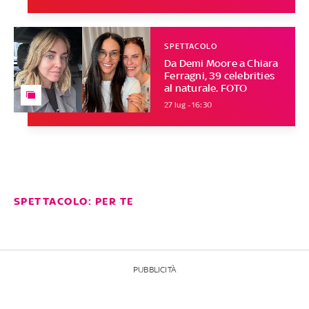
SPETTACOLO
Da Demi Moore a Chiara
Ferragni, 39 celebrities
al naturale. FOTO
27 lug - 16:30
SPETTACOLO: PER TE
PUBBLICITÀ