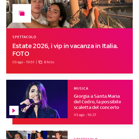
SPETTACOLO
Estate 2026, i vip in vacanza in Italia.
FOTO
03 ago - 19:51
8 foto
MUSICA
Giorgia a Santa Maria
del Cedro, la possibile
scaletta del concerto
03 ago - 16:27