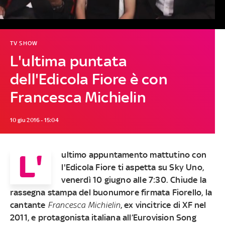
TV SHOW
L'ultima puntata
dell'Edicola Fiore è con
Francesca Michielin
10 giu 2016 - 15:04
L'
ultimo appuntamento mattutino con
l'Edicola Fiore ti aspetta su Sky Uno,
venerdì 10 giugno alle 7:30
. Chiude la
rassegna stampa del buonumore firmata Fiorello, la
cantante
Francesca Michielin
, ex vincitrice di XF nel
2011, e protagonista italiana all’Eurovision Song