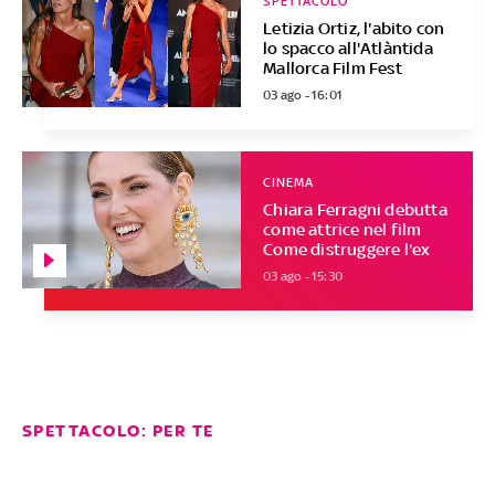
SPETTACOLO
Letizia Ortiz, l'abito con
lo spacco all'Atlàntida
Mallorca Film Fest
03 ago - 16:01
CINEMA
Chiara Ferragni debutta
come attrice nel film
Come distruggere l'ex
03 ago - 15:30
SPETTACOLO: PER TE