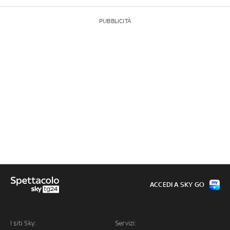
PUBBLICITÀ
ACCEDI A SKY GO
I siti Sky:
Servizi: