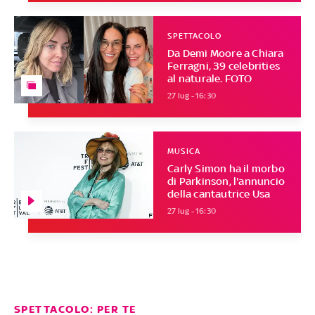
SPETTACOLO
Da Demi Moore a Chiara
Ferragni, 39 celebrities
al naturale. FOTO
27 lug - 16:30
MUSICA
Carly Simon ha il morbo
di Parkinson, l'annuncio
della cantautrice Usa
27 lug - 16:30
SPETTACOLO: PER TE