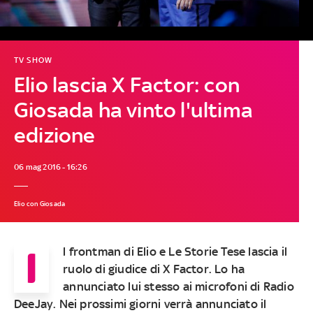
TV SHOW
Elio lascia X Factor: con
Giosada ha vinto l'ultima
edizione
06 mag 2016 - 16:26
Elio con Giosada
I
l frontman di Elio e Le Storie Tese lascia il
ruolo di giudice di X Factor. Lo ha
annunciato lui stesso ai microfoni di Radio
DeeJay. Nei prossimi giorni verrà annunciato il