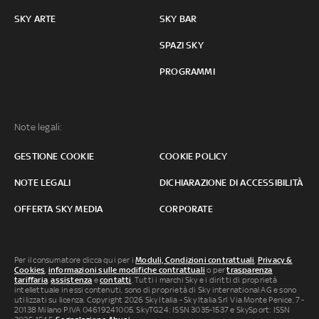
SKY ARTE
SKY BAR
SPAZI SKY
PROGRAMMI
Note legali:
GESTIONE COOKIE
COOKIE POLICY
NOTE LEGALI
DICHIARAZIONE DI ACCESSIBILITÀ
OFFERTA SKY MEDIA
CORPORATE
Per il consumatore clicca qui per i
Moduli, Condizioni contrattuali
,
Privacy &
Cookies
,
informazioni sulle modifiche contrattuali
o per
trasparenza
tariffaria
,
assistenza
e
contatti
. Tutti i marchi Sky e i diritti di proprietà
intellettuale in essi contenuti, sono di proprietà di Sky international AG e sono
utilizzati su licenza. Copyright 2026 Sky Italia - Sky Italia Srl Via Monte Penice, 7 -
20138 Milano P.IVA 04619241005. SkyTG24: ISSN 3035-1537 e SkySport: ISSN