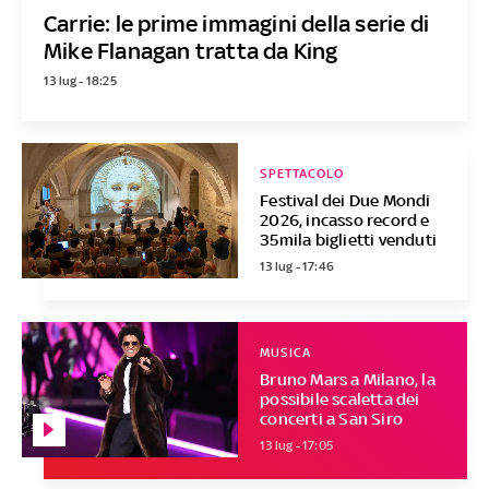
Carrie: le prime immagini della serie di
Mike Flanagan tratta da King
13 lug - 18:25
SPETTACOLO
Festival dei Due Mondi
2026, incasso record e
35mila biglietti venduti
13 lug - 17:46
MUSICA
Bruno Mars a Milano, la
possibile scaletta dei
concerti a San Siro
13 lug - 17:05