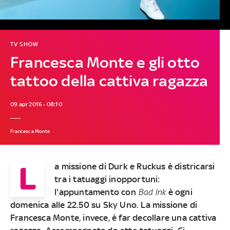
TV SHOW
Francesca Monte e gli otto
tattoo della cattiva ragazza
09 apr 2016 - 08:10
Francesca Monte
L
a missione di Durk e Ruckus è districarsi
tra i tatuaggi inopportuni:
l'appuntamento con
Bad Ink
è ogni
domenica alle 22.50 su Sky Uno
. La missione di
Francesca Monte, invece, è far decollare una cattiva