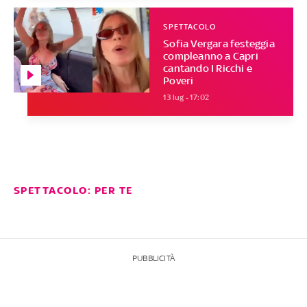
SPETTACOLO
Sofia Vergara festeggia
compleanno a Capri
cantando I Ricchi e
Poveri
13 lug - 17:02
SPETTACOLO: PER TE
PUBBLICITÀ