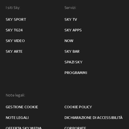
I siti Sky:
Servizi:
SKY SPORT
SKY TV
SKY TG24
SKY APPS
SKY VIDEO
NOW
SKY ARTE
SKY BAR
SPAZI SKY
PROGRAMMI
Note legali:
GESTIONE COOKIE
COOKIE POLICY
NOTE LEGALI
DICHIARAZIONE DI ACCESSIBILITÀ
OFFERTA SKY MEDIA
CORPORATE