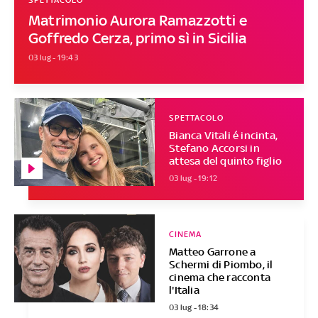
SPETTACOLO
Matrimonio Aurora Ramazzotti e
Goffredo Cerza, primo sì in Sicilia
03 lug - 19:43
SPETTACOLO
Bianca Vitali é incinta,
Stefano Accorsi in
attesa del quinto figlio
03 lug - 19:12
CINEMA
Matteo Garrone a
Schermi di Piombo, il
cinema che racconta
l'Italia
03 lug - 18:34