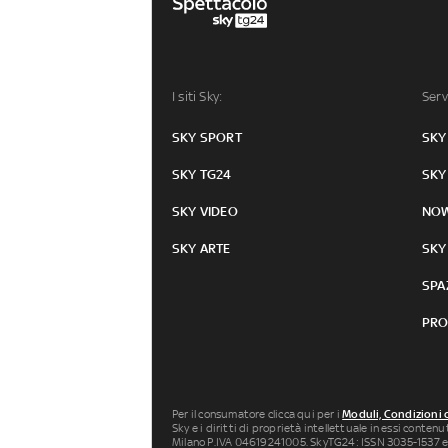
I siti Sky:
Serv
SKY SPORT
SKY
SKY TG24
SKY
SKY VIDEO
NO
SKY ARTE
SKY
SPA
PRO
Per il consumatore clicca qui per i
Moduli, Condizioni 
Sky e i diritti di proprietà intellettuale in essi conten
Milano P.IVA 04619241005. SkyTG24: ISSN 3035-1537 e