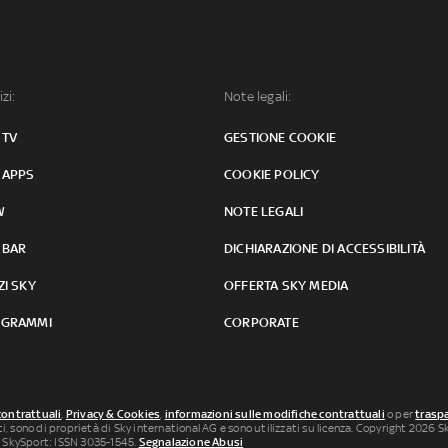
izi:
Note legali:
 TV
GESTIONE COOKIE
 APPS
COOKIE POLICY
W
NOTE LEGALI
 BAR
DICHIARAZIONE DI ACCESSIBILITÀ
ZI SKY
OFFERTA SKY MEDIA
GRAMMI
CORPORATE
contrattuali
,
Privacy & Cookies
,
informazioni sulle modifiche contrattuali
o per
traspa
uti, sono di proprietà di Sky international AG e sono utilizzati su licenza. Copyright 2026 Sky
 SkySport: ISSN 3035-1545.
Segnalazione Abusi