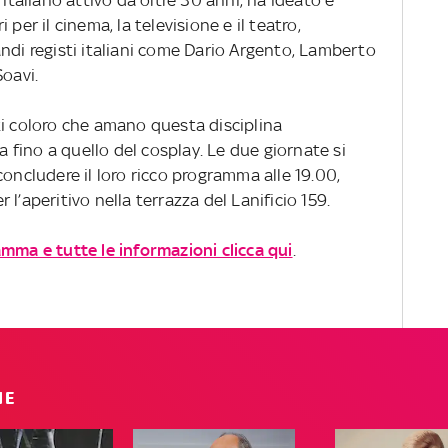
 italiano attivo da oltre 30 anni, ha ideato e
per il cinema, la televisione e il teatro,
ndi registi italiani come Dario Argento, Lamberto
Soavi.
ti coloro che amano questa disciplina
fino a quello del cosplay. Le due giornate si
concludere il loro ricco programma alle 19.00,
er l’aperitivo nella terrazza del Lanificio 159.
amma e tutte le informazioni clicca qui
.
IE