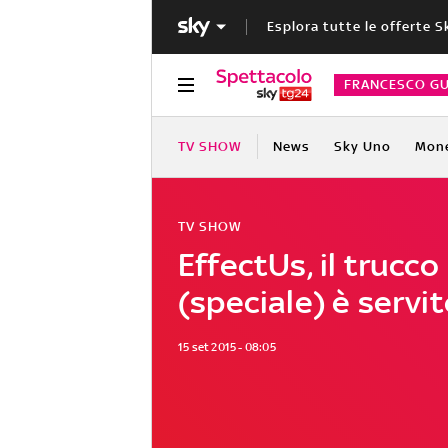
Esplora tutte le offerte S
FRANCESCO GU
TV SHOW
News
Sky Uno
Mon
TV SHOW
EffectUs, il trucco
(speciale) è servi
15 set 2015 - 08:05