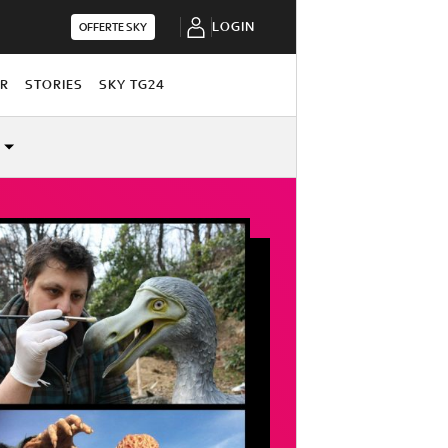
LOGIN
OFFERTE SKY
OR
STORIES
SKY TG24