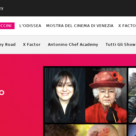
ky
CCINI
L'ODISSEA
MOSTRA DEL CINEMA DI VENEZIA
X FACT
ey Road
X Factor
Antonino Chef Academy
Tutti Gli Show
to