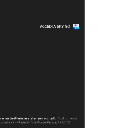
ACCEDI A SKY GO
renza tariffaria
,
assistenza
e
contatti
. Tutti i marchi
 Italia - Sky Italia Srl Via Monte Penice, 7 - 20138