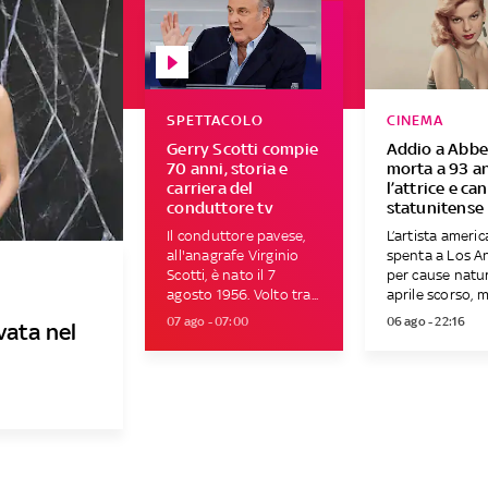
SPETTACOLO
CINEMA
Gerry Scotti compie
Addio a Abbe
70 anni, storia e
morta a 93 a
carriera del
l’attrice e ca
conduttore tv
statunitense
Il conduttore pavese,
L’artista americ
all'anagrafe Virginio
spenta a Los A
Scotti, è nato il 7
per cause natura
agosto 1956. Volto tra...
aprile scorso, ma
07 ago - 07:00
06 ago - 22:16
vata nel