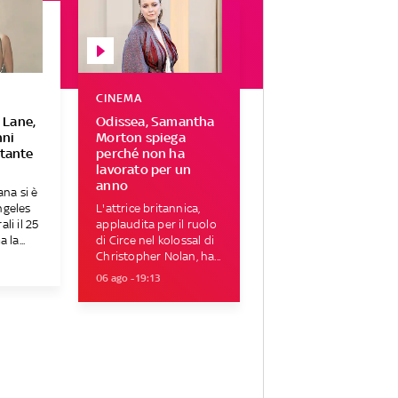
CINEMA
 Lane,
Odissea, Samantha
nni
Morton spiega
ntante
perché non ha
lavorato per un
anno
ana si è
ngeles
L'attrice britannica,
li il 25
applaudita per il ruolo
 la...
di Circe nel kolossal di
Christopher Nolan, ha...
06 ago - 19:13