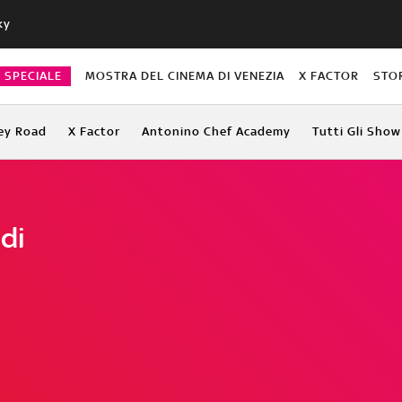
ky
O SPECIALE
MOSTRA DEL CINEMA DI VENEZIA
X FACTOR
STO
ey Road
X Factor
Antonino Chef Academy
Tutti Gli Show
di