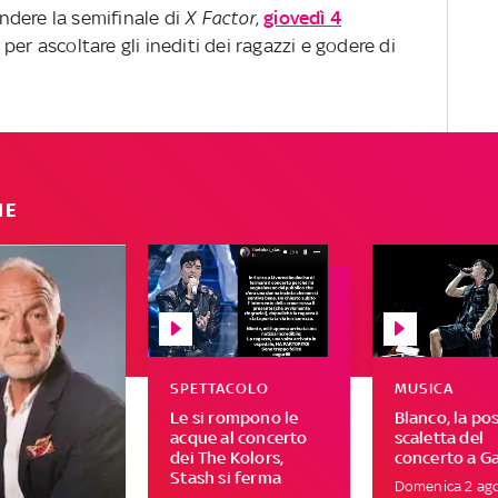
dere la semifinale di
X Factor
,
giovedì 4
, per ascoltare gli inediti dei ragazzi e godere di
IE
SPETTACOLO
MUSICA
Le si rompono le
Blanco, la pos
acque al concerto
scaletta del
dei The Kolors,
concerto a Ga
Stash si ferma
Domenica 2 ago