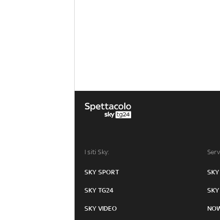
I siti Sky:
Serv
SKY SPORT
SKY
SKY TG24
SKY
SKY VIDEO
NO