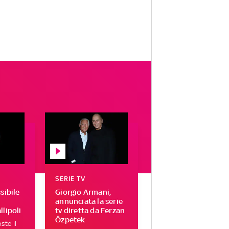
SERIE TV
sibile
Giorgio Armani,
annunciata la serie
llipoli
tv diretta da Ferzan
Özpetek
sto il