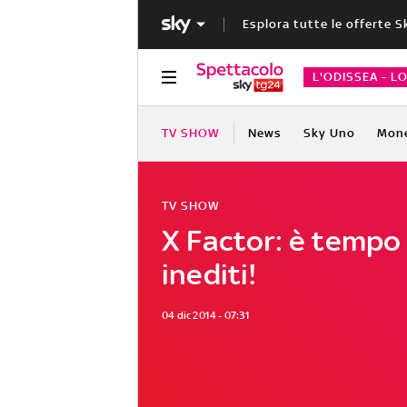
Esplora tutte le offerte S
L'ODISSEA - L
TV SHOW
News
Sky Uno
Mon
TV SHOW
X Factor: è tempo 
inediti!
04 dic 2014 - 07:31