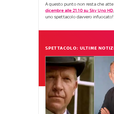
A questo punto non resta che atten
dicembre alle 21.10 su Sky Uno HD
uno spettacolo davvero infuocato!
SPETTACOLO: ULTIME NOTIZ