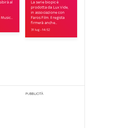
ibirà al
La serie biopic è
prodotta da Lux Vide,
in associazione con
Music...
Faros Film. Il regista
firmerà anche...
31 lug - 14:52
PUBBLICITÀ