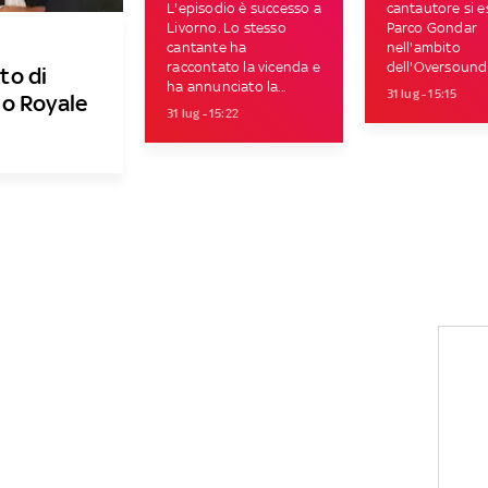
L'episodio è successo a
cantautore si es
Livorno. Lo stesso
Parco Gondar
cantante ha
nell'ambito
raccontato la vicenda e
dell'Oversound 
to di
ha annunciato la...
31 lug - 15:15
no Royale
31 lug - 15:22