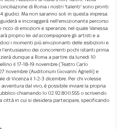
onciliazione di Roma i nostri 'talenti' sono pronti
i 4 giudici. Ma non saranno soli in questa impresa:
i guiderà e incoraggerà nell'emozionante percorso
io ricco di emozioni e speranze, nel quale Vanessa
arà proprio lei
ad accompagnar
e gli artisti e a
andoci i momenti più emozionanti delle esibizioni e
e l’entusiasmo dei concorrenti pochi istanti prima
inizierà dunque a Roma a partire da lunedi 10
llino il 17-18-19 novembre (Teatro Carlo
6-27 novembre (Auditorium Giovanni Agnelli) e
le di Vicenza il 1-2-3 dicembre. Per chi volesse
avventura dal vivo, è possibile inviare la propria
pubblico chiamando lo 02.92.800.555 o scrivendo
la città in cui si desidera partecipare, specificando