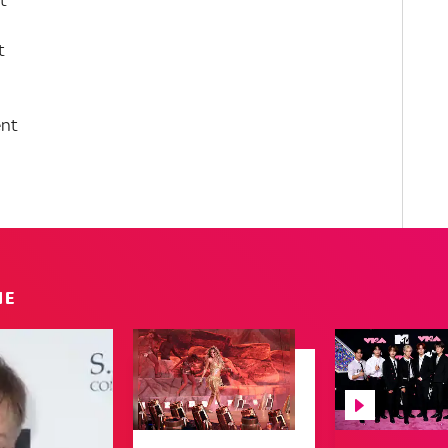
t
t
ent
IE