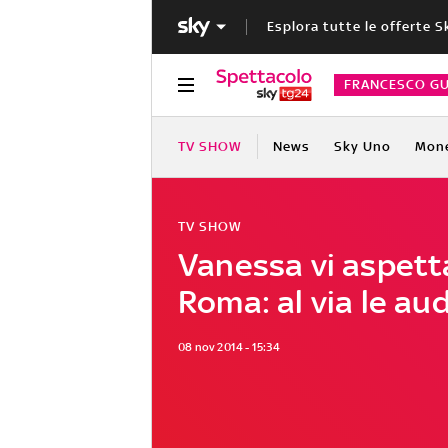
Esplora tutte le offerte S
FRANCESCO GU
TV SHOW
News
Sky Uno
Mon
TV SHOW
Vanessa vi aspett
Roma: al via le aud
08 nov 2014 - 15:34