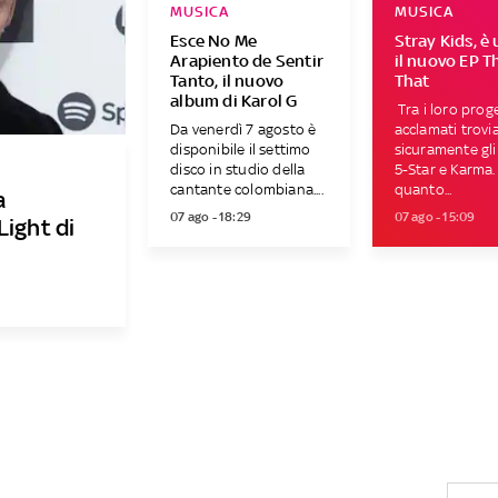
MUSICA
MUSICA
Esce No Me
Stray Kids, è 
Arapiento de Sentir
il nuovo EP T
Tanto, il nuovo
That
album di Karol G
Tra i loro proge
Da venerdì 7 agosto è
acclamati trov
disponibile il settimo
sicuramente gl
disco in studio della
5-Star e Karma.
cantante colombiana....
quanto...
a
07 ago - 18:29
07 ago - 15:09
Light di