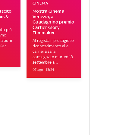
CINEMA
uscito
Mostra Cinema
his &
Venezia, a
Guadagnino premio
Cartier Glory
tti più
Filmmaker
iamo
i album
Al regista il prestigioso
 Per
riconoscimento alla
carriera sarà
consegnato martedì 8
settembre al...
07 ago - 13:24