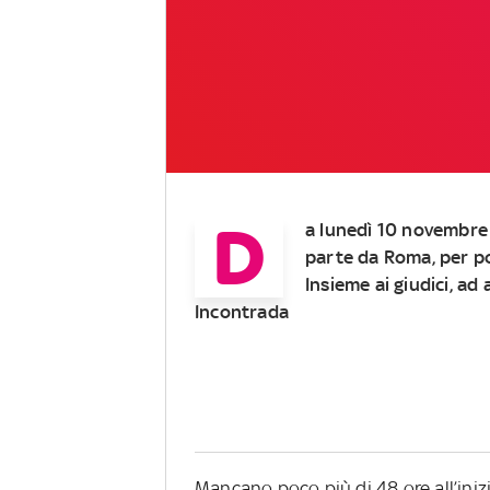
D
a lunedì 10 novembre i
parte da Roma, per po
Insieme ai giudici, a
Incontrada
Mancano poco più di 48 ore all’inizio