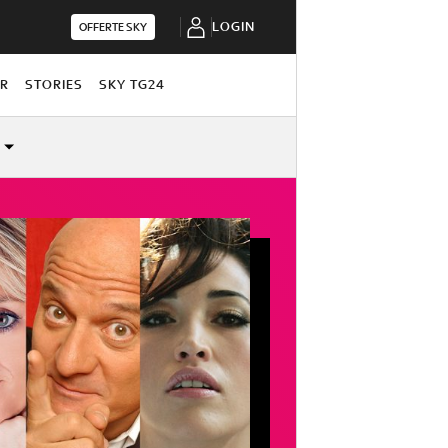
LOGIN
OFFERTE SKY
OR
STORIES
SKY TG24