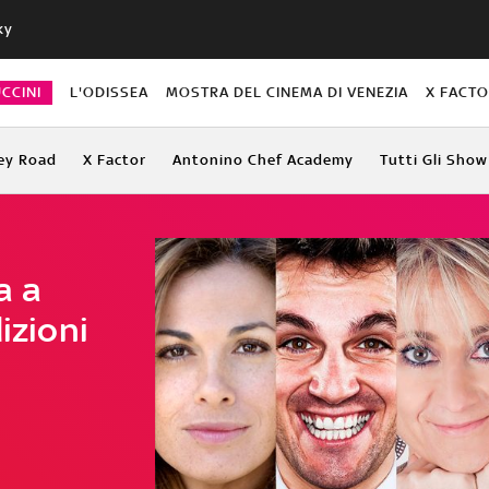
ky
CCINI
L'ODISSEA
MOSTRA DEL CINEMA DI VENEZIA
X FACT
ey Road
X Factor
Antonino Chef Academy
Tutti Gli Show
a a
izioni