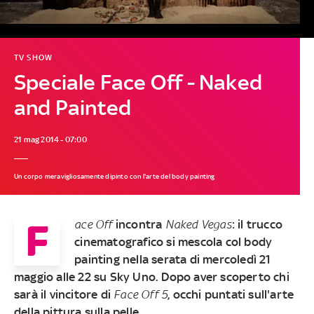
TV SHOW
Speciale Face Off - Naked
and Painted
21 mag 2014 - 07:00
Un corpo meravigliosamente dipinto con l'arte del body painting
F
ace Off
incontra
Naked Vegas
: il trucco
cinematografico si mescola col body
painting nella serata di mercoledì
21
maggio alle 22 su Sky Uno
. Dopo aver scoperto chi
sarà il vincitore di
Face Off
5
, occhi puntati sull'arte
della pittura sulla pelle