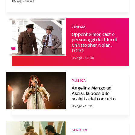
05 ago - 14:43
CINEMA
Oppenheimer, cast e
personaggi del film di
Christopher Nolan.
FOTO
05 ago - 14:00
MUSICA
Angelina Mango ad
Assisi, la possibile
scaletta del concerto
05 ago - 13:11
SERIE TV