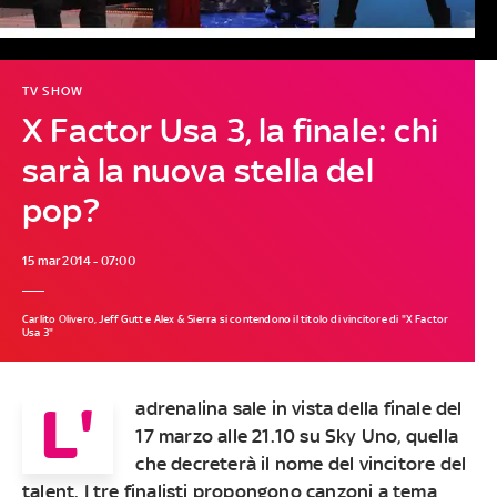
TV SHOW
X Factor Usa 3, la finale: chi
sarà la nuova stella del
pop?
15 mar 2014 - 07:00
Carlito Olivero, Jeff Gutt e Alex & Sierra si contendono il titolo di vincitore di "X Factor
Usa 3"
L'
adrenalina sale in vista della finale del
17 marzo alle 21.10 su Sky Uno
, quella
che decreterà il nome del vincitore del
talent. I tre finalisti propongono canzoni a tema