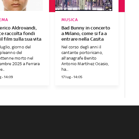
EMA
MUSICA
erico Aldrovandi,
Bad Bunny in concerto
te raccolta fondi
a Milano, come si fa a
il film sulla sua vita
entrare nella Casita
7 luglio, giorno del
Nel corso degli anni il
pleanno del
cantante portoricano,
ottenne morto nel
all’anagrafe Benito
embre 2025 a Ferrara
Antonio Martínez Ocasio,
e...
ha...
g - 14:09
17 lug - 14:05