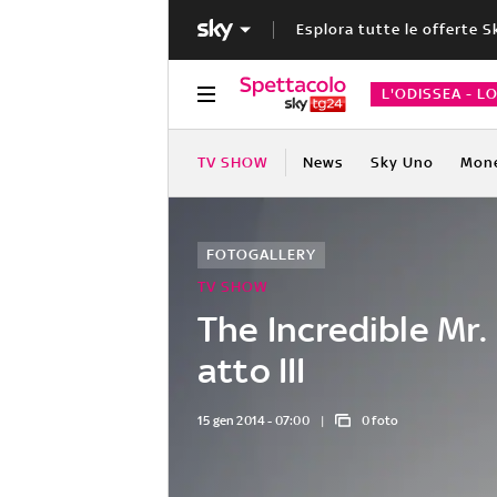
Esplora tutte le offerte S
L'ODISSEA - L
TV SHOW
News
Sky Uno
Mon
FOTOGALLERY
TV SHOW
The Incredible Mr
atto III
15 gen 2014 - 07:00
0 foto