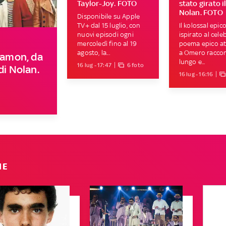
Taylor-Joy. FOTO
stato girato il
Nolan. FOTO
Disponibile su Apple
TV+ dal 15 luglio, con
Il kolossal epic
nuovi episodi ogni
ispirato al cele
mercoledì fino al 19
poema epico at
agosto, la...
a Omero raccon
 Damon, da
lungo e...
16 lug - 17:47
6 foto
di Nolan.
16 lug - 16:16
IE