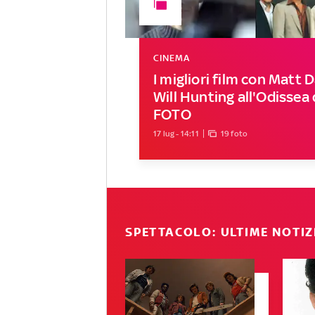
CINEMA
I migliori film con Matt
Will Hunting all'Odissea 
FOTO
17 lug - 14:11
19 foto
SPETTACOLO: ULTIME NOTIZ