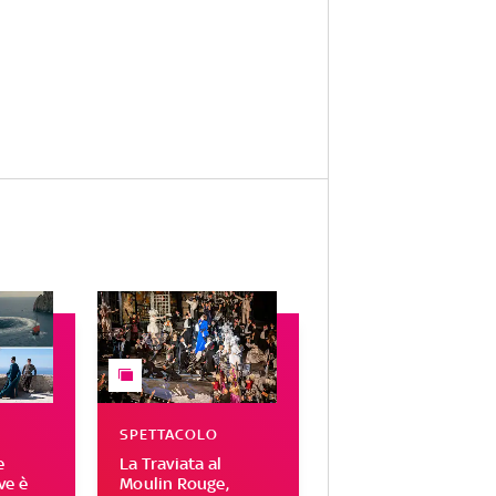
SPETTACOLO
e
La Traviata al
ve è
Moulin Rouge,