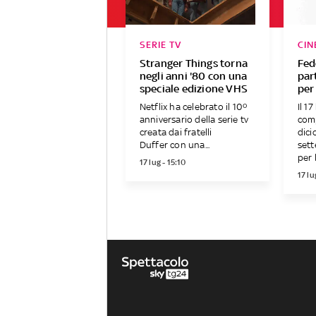
SERIE TV
CIN
Stranger Things torna
Fed
negli anni '80 con una
par
speciale edizione VHS
per 
Netflix ha celebrato il 10º
Il 1
anniversario della serie tv
com
creata dai fratelli
dici
Duffer con una...
sett
per l
17 lug - 15:10
17 lu