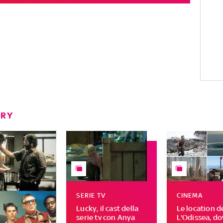
ERY
SERIE TV
CINEMA
Lucky, il cast della
Le location d
serie tv con Anya
L'Odissea, do