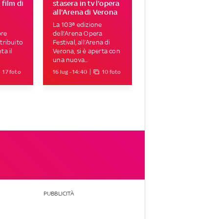
 film di
stasera in tv l'opera
all'Arena di Verona
o
La 103ª edizione
bre
dell’Arena Opera
tribuito
Festival, all’Arena di
ta il
Verona, si è aperta con
una nuova...
17 foto
16 lug - 14:40
10 foto
PUBBLICITÀ