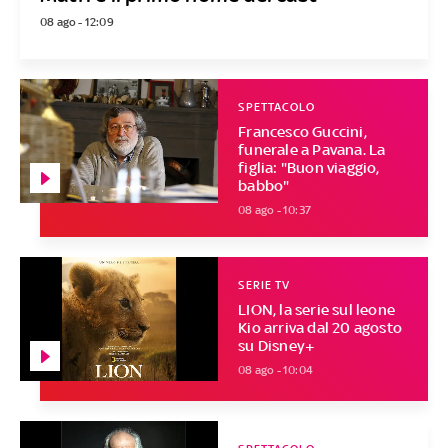
08 ago - 12:09
SPETTACOLO
Francesco Guccini,
funerale a Pavana. La
figlia: "Buon viaggio,
babbo"
08 ago - 10:37
SERIE TV
LION, la serie sul leone
Kio arriva dal 20 agosto
su Disney+
08 ago - 10:04