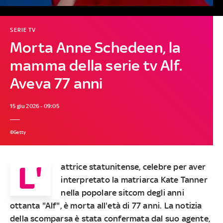
SERIE TV
Morta Anne Schedeen, la
mamma della serie tv Alf.
Aveva 77 anni
15 giu 2026 - 09:05
©Getty
L'
attrice statunitense, celebre per aver
interpretato la matriarca Kate Tanner
nella popolare sitcom degli anni
ottanta "Alf", è morta all'età di 77 anni. La notizia
della scomparsa è stata confermata dal suo agente,