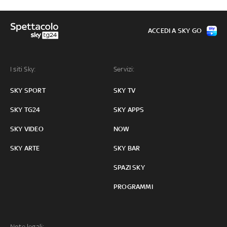
ACCEDI A SKY GO
I siti Sky:
Servizi:
SKY SPORT
SKY TV
SKY TG24
SKY APPS
SKY VIDEO
NOW
SKY ARTE
SKY BAR
SPAZI SKY
PROGRAMMI
Note legali: