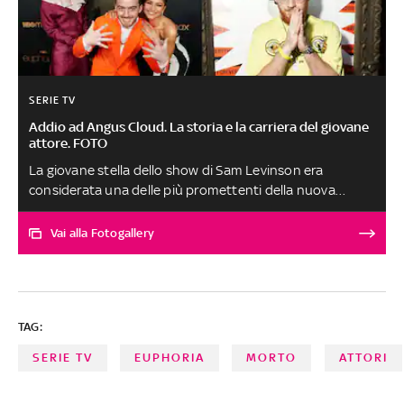
SERIE TV
Addio ad Angus Cloud. La storia e la carriera del giovane
attore. FOTO
La giovane stella dello show di Sam Levinson era
considerata una delle più promettenti della nuova
Hollywood. Per la famiglia e per i colleghi di set lascia un
vuoto immenso. Ecco una selezione di scatti della sua
Vai alla Fotogallery
breve ma intensa carriera
TAG:
SERIE TV
EUPHORIA
MORTO
ATTORI