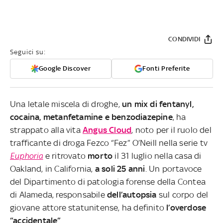
CONDIVIDI
Seguici su:
Google Discover
Fonti Preferite
Una letale miscela di droghe,
un mix di fentanyl,
cocaina, metanfetamine e benzodiazepine
, ha
strappato alla vita
Angus Cloud
, noto per il ruolo del
trafficante di droga Fezco “Fez” O’Neill nella serie tv
Euphoria
e ritrovato
morto
il 31 luglio nella casa di
Oakland, in California,
a soli 25 anni
. Un portavoce
del Dipartimento di patologia forense della Contea
di Alameda, responsabile
dell’autopsia
sul corpo del
giovane attore statunitense, ha definito
l’overdose
“accidentale”
.