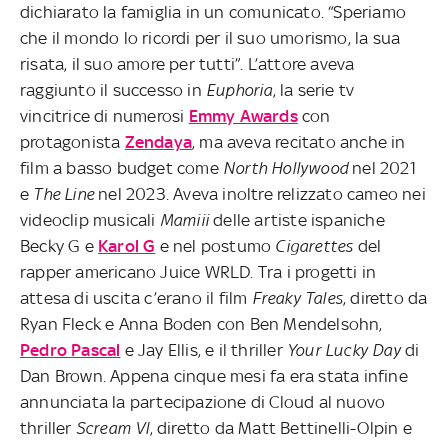
dichiarato la famiglia in un comunicato. “Speriamo
che il mondo lo ricordi per il suo umorismo, la sua
risata, il suo amore per tutti”. L’attore aveva
raggiunto il successo in
Euphoria
, la serie tv
vincitrice di numerosi
Emmy Awards
con
protagonista
Zendaya
, ma aveva recitato anche in
film a basso budget come
North Hollywood
nel 2021
e
The Line
nel 2023. Aveva inoltre relizzato cameo nei
videoclip musicali
Mamiii
delle artiste ispaniche
Becky G e
Karol G
e nel postumo
Cigarettes
del
rapper americano Juice WRLD. Tra i progetti in
attesa di uscita c’erano il film
Freaky Tales
, diretto da
Ryan Fleck e Anna Boden con Ben Mendelsohn,
Pedro Pascal
e Jay Ellis, e il thriller
Your Lucky Day
di
Dan Brown. Appena cinque mesi fa era stata infine
annunciata la partecipazione di Cloud al nuovo
thriller
Scream VI
, diretto da Matt Bettinelli-Olpin e