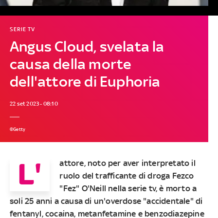
SERIE TV
Angus Cloud, svelata la
causa della morte
dell'attore di Euphoria
22 set 2023 - 08:10
©Getty
L'
attore, noto per aver interpretato il
ruolo del trafficante di droga Fezco
"Fez" O'Neill nella serie tv, è morto a
soli 25 anni a causa di un'overdose "accidentale" di
fentanyl, cocaina, metanfetamine e benzodiazepine