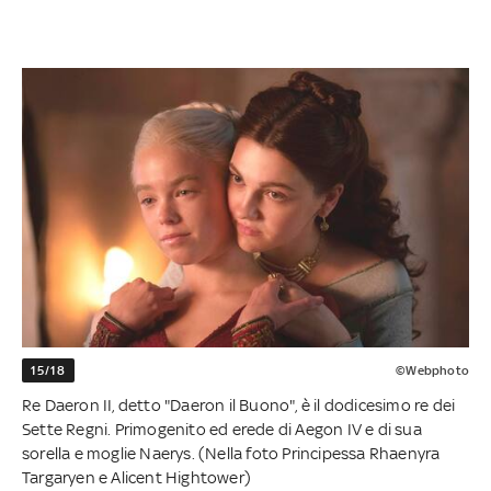
15/18
©Webphoto
Re Daeron II, detto "Daeron il Buono", è il dodicesimo re dei
Sette Regni. Primogenito ed erede di Aegon IV e di sua
sorella e moglie Naerys. (Nella foto Principessa Rhaenyra
Targaryen e Alicent Hightower)