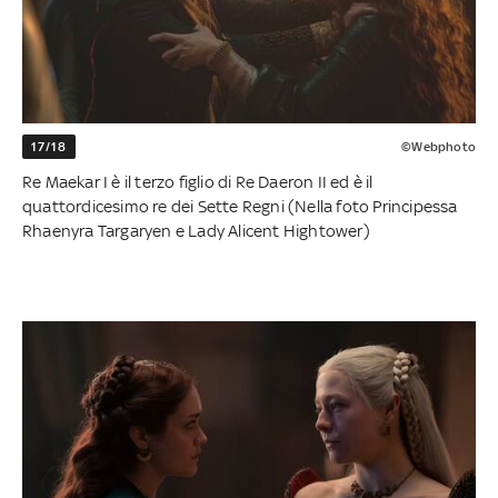
17/18
©Webphoto
Re Maekar I è il terzo figlio di Re Daeron II ed è il
quattordicesimo re dei Sette Regni (Nella foto Principessa
Rhaenyra Targaryen e Lady Alicent Hightower)