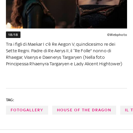
18/18
©Webphoto
Tra i figli di Maekar I c'è Re Aegon V, quindicesimo re dei
Sette Regni. Padre di Re Aerys II, il “Re Folle" nonno di
Rhaegar, Viserys e Daenerys Targaryen (Nella foto
Principessa Rhaenyra Targaryen e Lady Alicent Hightower)
TAG:
FOTOGALLERY
HOUSE OF THE DRAGON
IL 