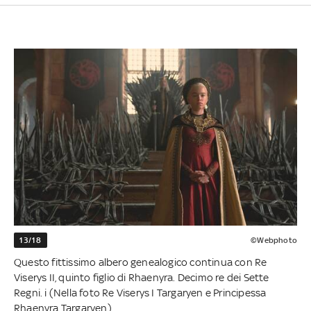
13/18
©Webphoto
Questo fittissimo albero genealogico continua con Re
Viserys II, quinto figlio di Rhaenyra. Decimo re dei Sette
Regni. i (Nella foto Re Viserys I Targaryen e Principessa
Rhaenyra Targaryen)