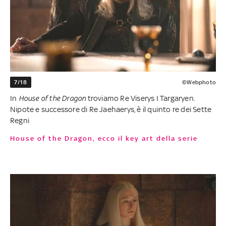
7/18
©Webphoto
In
House of the Dragon
troviamo Re Viserys I Targaryen.
Nipote e successore di Re Jaehaerys, è il quinto re dei Sette
Regni
House of the Dragon, ecco il key art della serie