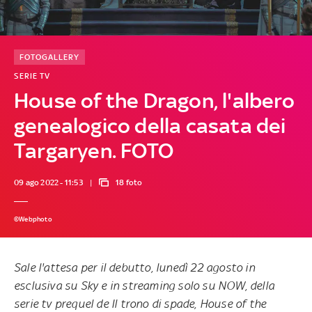
FOTOGALLERY
SERIE TV
House of the Dragon, l'albero
genealogico della casata dei
Targaryen. FOTO
09 ago 2022 - 11:53
18 foto
©Webphoto
Sale l'attesa per il debutto, lunedì 22 agosto in
esclusiva su Sky e in streaming solo su NOW, della
serie tv prequel de
Il trono di spade
,
House of the