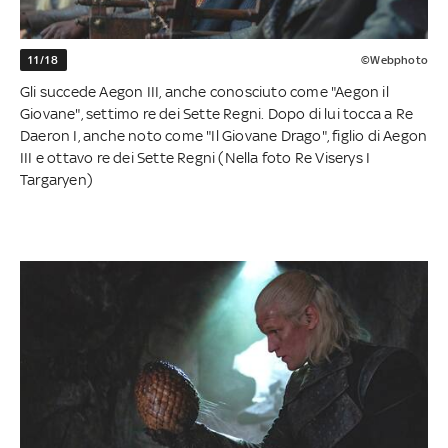
11/18
©Webphoto
Gli succede Aegon III, anche conosciuto come "Aegon il
Giovane", settimo re dei Sette Regni. Dopo di lui tocca a Re
Daeron I, anche noto come "Il Giovane Drago", figlio di Aegon
III e ottavo re dei Sette Regni (Nella foto Re Viserys I
Targaryen)