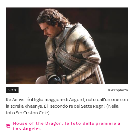
5/18
©Webphoto
Re Aenys I è il figlio maggiore di Aegon I, nato dall'unione con
la sorella Rhaenys. È il secondo re dei Sette Regni. (Nella
foto Ser Criston Cole)
House of the Dragon, le foto della première a
Los Angeles