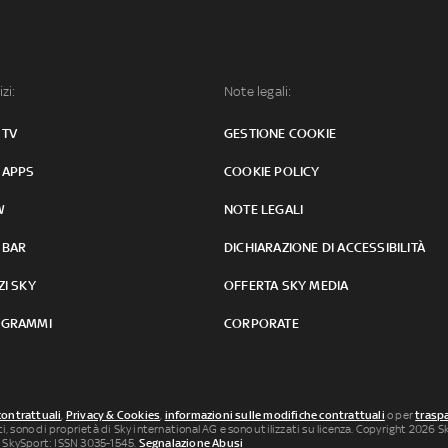
izi:
Note legali:
 TV
GESTIONE COOKIE
 APPS
COOKIE POLICY
W
NOTE LEGALI
 BAR
DICHIARAZIONE DI ACCESSIBILITÀ
ZI SKY
OFFERTA SKY MEDIA
GRAMMI
CORPORATE
contrattuali
,
Privacy & Cookies
,
informazioni sulle modifiche contrattuali
o per
traspa
uti, sono di proprietà di Sky international AG e sono utilizzati su licenza. Copyright 2026 Sky
 SkySport: ISSN 3035-1545.
Segnalazione Abusi