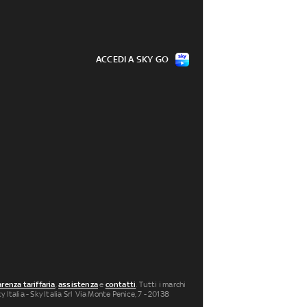
ACCEDI A SKY GO
renza tariffaria
,
assistenza
e
contatti
. Tutti i marchi
 Italia - Sky Italia Srl Via Monte Penice, 7 - 20138