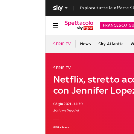
Esplora tutte le offerte S
FRANCESCO GU
SERIE TV
News
Sky Atlantic
W
SERIE TV
Netflix, stretto a
con Jennifer Lope
08 giu 2021 - 14:30
Matteo Rossini
©Kika Press