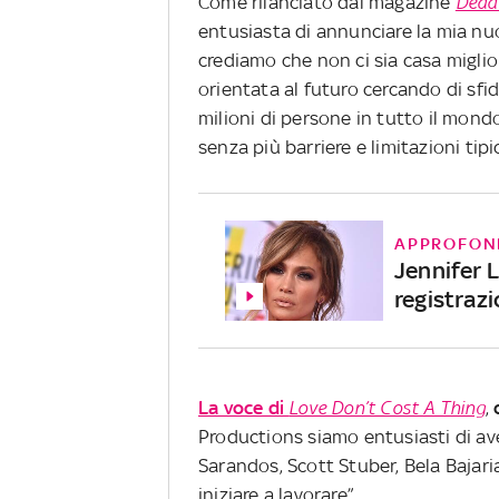
Come rilanciato dal magazine
Dead
entusiasta di annunciare la mia nuo
crediamo che non ci sia casa miglio
orientata al futuro cercando di sfi
milioni di persone in tutto il mond
senza più barriere e limitazioni tip
APPROFON
Jennifer L
registraz
La voce di
Love Don’t Cost A Thing
,
Productions siamo entusiasti di av
Sarandos, Scott Stuber, Bela Bajari
iniziare a lavorare”.