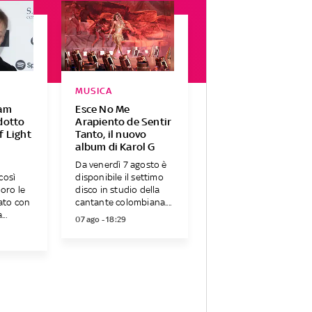
MUSICA
iam
Esce No Me
dotto
Arapiento de Sentir
f Light
Tanto, il nuovo
album di Karol G
Da venerdì 7 agosto è
così
disponibile il settimo
loro le
disco in studio della
cato con
cantante colombiana....
..
07 ago - 18:29