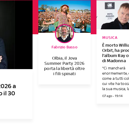
MUSICA
È morto Will
Fabrizio Basso
Orbit, ha pro
l'album Ray o
Olbia, il Jova
di Madonna
Summer Party 2026
"Ci mancherà
porta la libertà oltre
enormemente, 
i fili spinati
come a tutti co
cui vite ha toc
2026 a
la sua musica, la.
o il 30
07 ago - 19:14