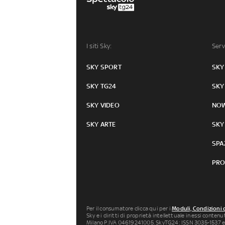
I siti Sky:
Serv
SKY SPORT
SKY
SKY TG24
SKY
SKY VIDEO
NO
SKY ARTE
SKY
SPA
PRO
Per il consumatore clicca qui per i
Moduli, Condizioni 
Sky e i diritti di proprietà intellettuale in essi conten
Milano P.IVA 04619241005. SkyTG24: ISSN 3035-1537 e