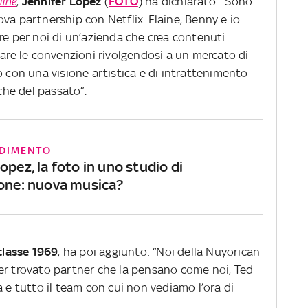
line
,
Jennifer Lopez
(
FOTO
) ha dichiarato: “Sono
va partnership con Netflix. Elaine, Benny e io
re per noi di un’azienda che crea contenuti
dare le convenzioni rivolgendosi a un mercato di
o con una visione artistica e di intrattenimento
iche del passato”.
DIMENTO
opez, la foto in uno studio di
ione: nuova musica?
classe 1969
, ha poi aggiunto: “Noi della Nuyorican
er trovato partner che la pensano come noi, Ted
a e tutto il team con cui non vediamo l’ora di