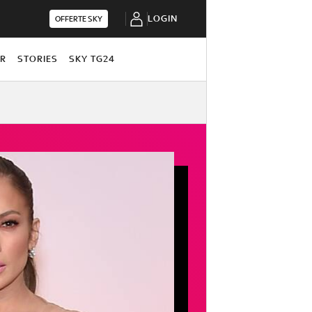
LOGIN
OFFERTE SKY
OR
STORIES
SKY TG24