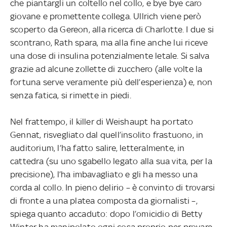
che piantargli un coltello nel collo, e bye bye caro
giovane e promettente collega. Ullrich viene però
scoperto da Gereon, alla ricerca di Charlotte. I due si
scontrano, Rath spara, ma alla fine anche lui riceve
una dose di insulina potenzialmente letale. Si salva
grazie ad alcune zollette di zucchero (alle volte la
fortuna serve veramente più dell’esperienza) e, non
senza fatica, si rimette in piedi.
Nel frattempo, il killer di Weishaupt ha portato
Gennat, risvegliato dal quell’insolito frastuono, in
auditorium, l’ha fatto salire, letteralmente, in
cattedra (su uno sgabello legato alla sua vita, per la
precisione), l’ha imbavagliato e gli ha messo una
corda al collo. In pieno delirio – è convinto di trovarsi
di fronte a una platea composta da giornalisti –,
spiega quanto accaduto: dopo l’omicidio di Betty
Winter ha manipolato ogni cosa proprio per provare