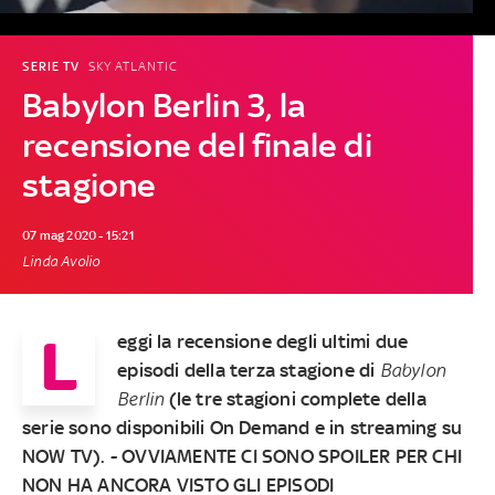
SERIE TV
SKY ATLANTIC
Babylon Berlin 3, la
recensione del finale di
stagione
07 mag 2020 - 15:21
Linda Avolio
L
eggi la recensione degli ultimi due
episodi della terza stagione di
Babylon
Berlin
(le tre stagioni complete della
serie sono disponibili On Demand e in streaming su
NOW TV). - OVVIAMENTE CI SONO SPOILER PER CHI
NON HA ANCORA VISTO GLI EPISODI