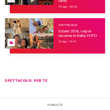
Uniti
04 ago - 08:00
SPETTACOLO
Estate 2026, i vip in
vacanza in Italia. FOTO
03 ago - 19:51
SPETTACOLO: PER TE
PUBBLICITÀ