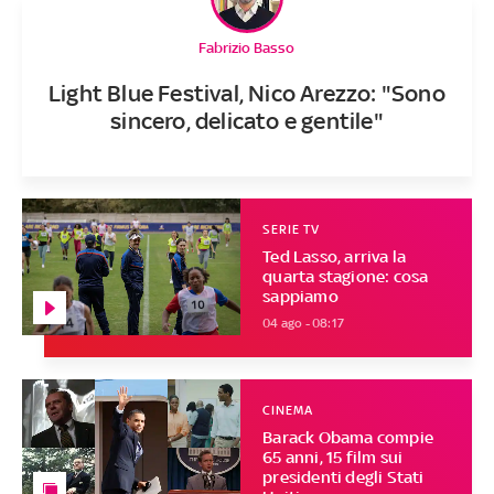
Fabrizio Basso
Light Blue Festival, Nico Arezzo: "Sono
sincero, delicato e gentile"
SERIE TV
Ted Lasso, arriva la
quarta stagione: cosa
sappiamo
04 ago - 08:17
CINEMA
Barack Obama compie
65 anni, 15 film sui
presidenti degli Stati