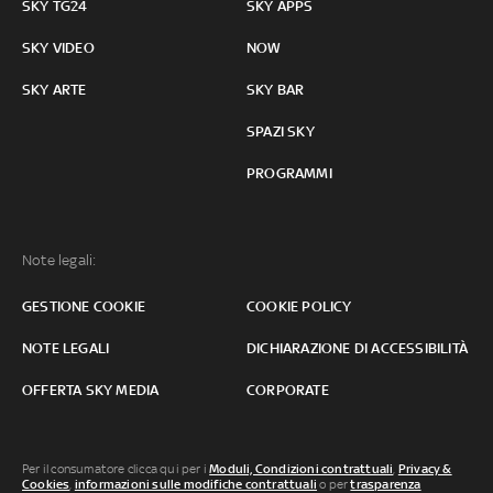
SKY TG24
SKY APPS
SKY VIDEO
NOW
SKY ARTE
SKY BAR
SPAZI SKY
PROGRAMMI
Note legali:
GESTIONE COOKIE
COOKIE POLICY
NOTE LEGALI
DICHIARAZIONE DI ACCESSIBILITÀ
OFFERTA SKY MEDIA
CORPORATE
Per il consumatore clicca qui per i
Moduli, Condizioni contrattuali
,
Privacy &
Cookies
,
informazioni sulle modifiche contrattuali
o per
trasparenza