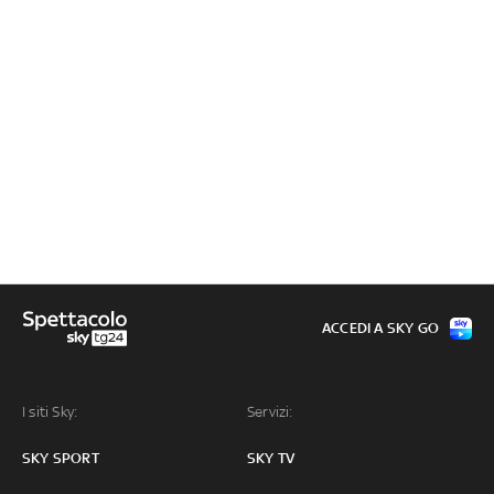
ACCEDI A SKY GO
I siti Sky:
Servizi:
SKY SPORT
SKY TV