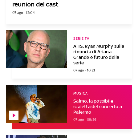
reunion del cast
07 ago - 12:04
SERIE TV
AHS, Ryan Murphy sulla
rinuncia di Ariana
Grande e futuro della
serie
07 ago - 10:21
MUSICA
Salmo, la possibile
scaletta del concerto a
Palermo
07 ago - 09:36