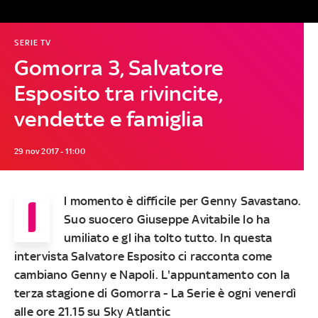
SERIE TV
Gomorra 3, Salvatore
Esposito tra rivincite,
vendette e famiglia
29 nov 2017 - 11:00
I
l momento è difficile per
Genny Savastano
.
Suo suocero
Giuseppe Avitabile
lo ha
umiliato e gl iha tolto tutto. In questa
intervista Salvatore Esposito
ci racconta come
cambiano Genny e Napoli. L'appuntamento con la
terza stagione di
Gomorra - La Serie
è ogni venerdì
alle ore 21.15
su
Sky Atlantic