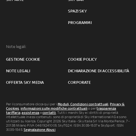
SPAZI SKY
PROGRAMMI
Note legali:
GESTIONE COOKIE
COOKIE POLICY
NOTE LEGALI
DICHIARAZIONE DI ACCESSIBILITÀ
OFFERTA SKY MEDIA
CORPORATE
Per il consumatore clicca qui per i
Moduli, Condizioni contrattuali
,
Privacy &
Cookies
,
informazioni sulle modifiche contrattuali
o per
trasparenza
tariffaria
,
assistenza
e
contatti
. Tutti i marchi Sky e i diritti di proprietà
intellettuale in essi contenuti, sono di proprietà di Sky international AG e sono
utilizzati su licenza. Copyright 2026 Sky Italia - Sky Italia Srl Via Monte Penice, 7 -
20138 Milano P.IVA 04619241005. SkyTG24: ISSN 3035-1537 e SkySport: ISSN
3035-1545.
Segnalazione Abusi