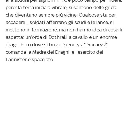
alla scuola per signorini?”. C’è poco tempo per ridere,
però: la terra inizia a vibrare, si sentono delle grida
che diventano sempre più vicine. Qualcosa sta per
accadere. I soldati afferrano gli scudi e le lance, si
mettono in formazione, ma non hanno idea di cosa li
aspetta: un’orda di Dothraki a cavallo e un enorme
drago. Ecco dove si trova Daenerys. “Dracarys!”
comanda la Madre dei Draghi, e l’esercito dei
Lannister è spacciato.