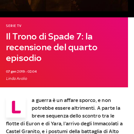
SERIE TV
Il Trono di Spade 7: la
recensione del quarto
episodio
07 gen 2019 - 02:04
Linda Avolio
L
a guerra è un affare sporco, e non
potrebbe essere altrimenti. A parte la
breve sequenza dello scontro tra le
flotte di Euron e di Yara, l’arrivo degli Immacolati a
Castel Granito, e i postumi della battaglia di Alto