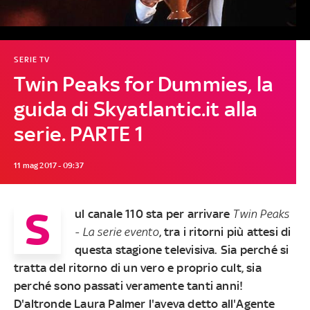
SERIE TV
Twin Peaks for Dummies, la
guida di Skyatlantic.it alla
serie. PARTE 1
11 mag 2017 - 09:37
S
ul canale 110 sta per arrivare
Twin Peaks
- La serie evento
, tra i ritorni più attesi di
questa stagione televisiva. Sia perché si
tratta del ritorno di un vero e proprio cult, sia
perché sono passati veramente tanti anni!
D'altronde Laura Palmer l'aveva detto all'Agente