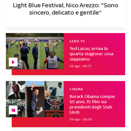
Light Blue Festival, Nico Arezzo: "Sono
sincero, delicato e gentile"
SERIE TV
Ted Lasso, arriva la
quarta stagione: cosa
sappiamo
04 ago - 08:17
CINEMA
Barack Obama compie
65 anni, 15 film sui
presidenti degli Stati
Uniti
04 ago - 08:00