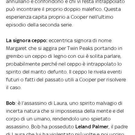
annullano e confondono e chi vi resta intrappolato
può incontrare il proprio doppio malefico. Questa
esperienza capita proprio a Cooper nell’ultimo
episodio della seconda serie.
La signora ceppo:
eccentrica signora di nome
Margaret che si aggira per Twin Peaks portando in
grembo un ceppo di legno con cui è solita parlare,
probabilmente perché nel ceppo è intrappolato lo
spirito del marito defunto. Il ceppo le rivela eventi
futuri o fatti del passato utili a Cooper per risolvere
il caso.
Bob
: è l’assassino di Laura, uno spirito malvagio di
incerta natura che si impossessa della mente e del
corpo di un umano, rendendolo uno spietato
assassino. Bob ha posseduto
Leland Palmer
, il padre
di Laura che lui ha violentato più volte e poi ucciso.