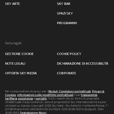
SKY ARTE
SKY BAR
SPAZI SKY
PROGRAMMI
Note legali:
GESTIONE COOKIE
COOKIE POLICY
NOTE LEGALI
DICHIARAZIONE DI ACCESSIBILITÀ
OFFERTA SKY MEDIA
CORPORATE
Per il consumatore clicca qui per i
Moduli, Condizioni contrattuali
,
Privacy &
Cookies
,
informazioni sulle modifiche contrattuali
o per
trasparenza
tariffaria
,
assistenza
e
contatti
. Tutti i marchi Sky e i diritti di proprietà
intellettuale in essi contenuti, sono di proprietà di Sky international AG e sono
utilizzati su licenza. Copyright 2026 Sky Italia - Sky Italia Srl Via Monte Penice, 7 -
20138 Milano P.IVA 04619241005. SkyTG24: ISSN 3035-1537 e SkySport: ISSN
3035-1545.
Segnalazione Abusi