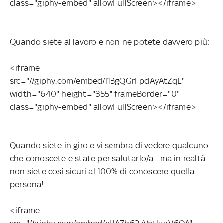
class="giphy-embed" allowFullScreen></iframe>
Quando siete al lavoro e non ne potete davvero più:
<iframe
src="//giphy.com/embed/l1BgQGrFpdAyAtZqE"
width="640" height="355" frameBorder="0"
class="giphy-embed" allowFullScreen></iframe>
Quando siete in giro e vi sembra di vedere qualcuno
che conoscete e state per salutarlo/a…ma in realtà
non siete così sicuri al 100% di conoscere quella
persona!
<iframe