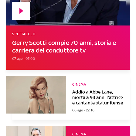
SPETTACOLO
Gerry Scotti compie 70 anni, storia e
carriera del conduttore tv
07 ago - 07:00
CINEMA
Addio a Abbe Lane,
morta a 93 anni l’attrice
e cantante statunitense
06 ago - 22:16
CINEMA