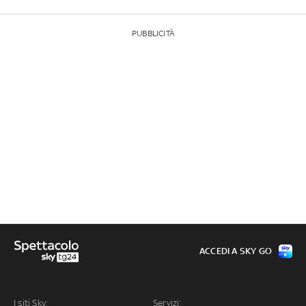
PUBBLICITÀ
ACCEDI A SKY GO
I siti Sky:
Servizi: