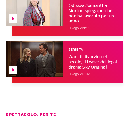
Odissea, Samantha
Morton spiega perché
non ha lavorato per un
anno
06 ago - 19:13
SERIE TV
War - Il divorzio del
secolo, il teaser del legal
drama Sky Original
06 ago - 17:02
SPETTACOLO: PER TE