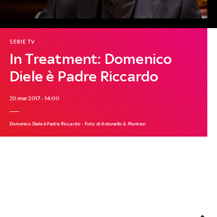
SERIE TV
In Treatment: Domenico
Diele è Padre Riccardo
20 mar 2017 - 14:00
Domenico Diele è Padre Riccardo - Foto di Antonello & Montesi